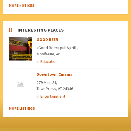
MORE NOTICES
INTERESTING PLACES
GOOD BEER
«Good Beer» pub&grill.,
Довбыша, 46
in
Education
Downtown Cinema
279 Main St,
TownPress, VT 24346
in
Entertainment
MORE LISTINGS