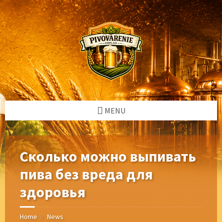
Skip
Skip
Skip
Skip
to
to
to
to
content
left
right
footer
sidebar
sidebar
MENU
Сколько можно выпивать
пива без вреда для
здоровья
Home
News
/