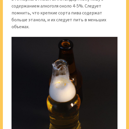
содержанием алкоголя около 4-5%. Следует
помнить, что крепкие сорта пива содержат
больше этанола, и их следует пить в меньших
объемах.