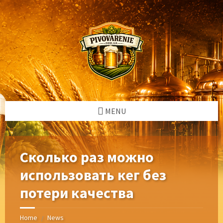
Skip
Skip
Skip
Skip
to
to
to
to
content
left
right
footer
sidebar
sidebar
MENU
Сколько раз можно
использовать кег без
потери качества
Home
News
/