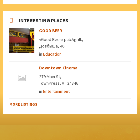
INTERESTING PLACES
GOOD BEER
«Good Beer» pub&grill.,
Довбыша, 46
in
Education
Downtown Cinema
279 Main St,
TownPress, VT 24346
in
Entertainment
MORE LISTINGS