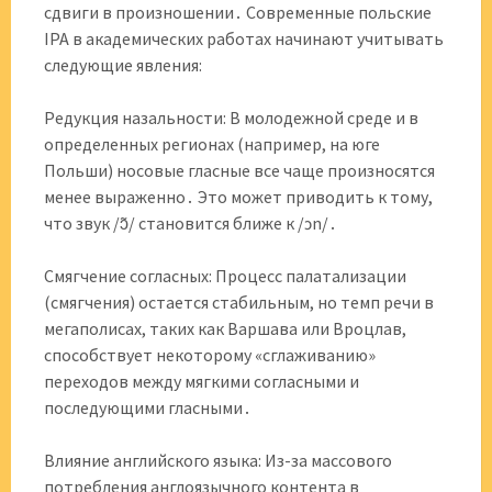
сдвиги в произношении․ Современные польские
IPA в академических работах начинают учитывать
следующие явления:
Редукция назальности: В молодежной среде и в
определенных регионах (например, на юге
Польши) носовые гласные все чаще произносятся
менее выраженно․ Это может приводить к тому,
что звук /ɔ̃/ становится ближе к /ɔn/․
Смягчение согласных: Процесс палатализации
(смягчения) остается стабильным, но темп речи в
мегаполисах, таких как Варшава или Вроцлав,
способствует некоторому «сглаживанию»
переходов между мягкими согласными и
последующими гласными․
Влияние английского языка: Из-за массового
потребления англоязычного контента в