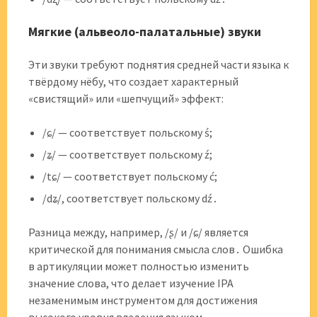
Мягкие (альвеоло-палатальные) звуки
Эти звуки требуют поднятия средней части языка к
твёрдому нёбу, что создает характерный
«свистящий» или «шепчущий» эффект:
/ɕ/ — соответствует польскому ś;
/ʑ/ — соответствует польскому ź;
/tɕ/ — соответствует польскому ć;
/dʑ/, соответствует польскому dź․
Разница между, например, /ʂ/ и /ɕ/ является
критической для понимания смысла слов․ Ошибка
в артикуляции может полностью изменить
значение слова, что делает изучение IPA
незаменимым инструментом для достижения