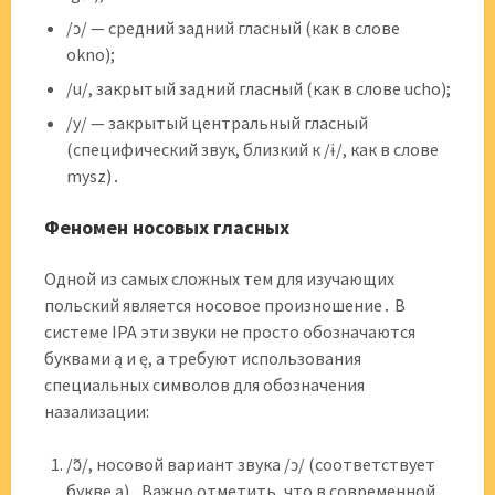
/ɔ/ — средний задний гласный (как в слове
okno);
/u/, закрытый задний гласный (как в слове ucho);
/y/ — закрытый центральный гласный
(специфический звук, близкий к /ɨ/, как в слове
mysz)․
Феномен носовых гласных
Одной из самых сложных тем для изучающих
польский является носовое произношение․ В
системе IPA эти звуки не просто обозначаются
буквами ą и ę, а требуют использования
специальных символов для обозначения
назализации:
/ɔ̃/, носовой вариант звука /ɔ/ (соответствует
букве ą)․ Важно отметить, что в современной