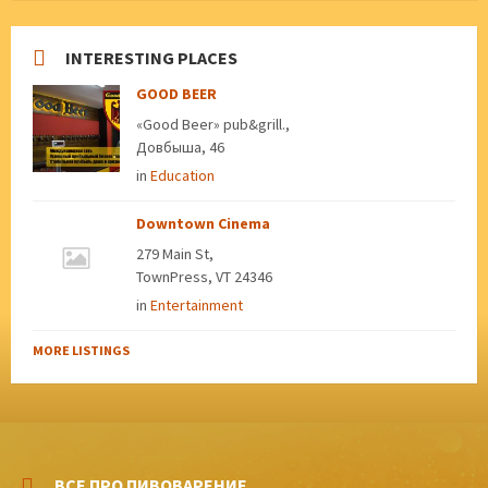
INTERESTING PLACES
GOOD BEER
«Good Beer» pub&grill.,
Довбыша, 46
in
Education
Downtown Cinema
279 Main St,
TownPress, VT 24346
in
Entertainment
MORE LISTINGS
ВСЕ ПРО ПИВОВАРЕНИЕ