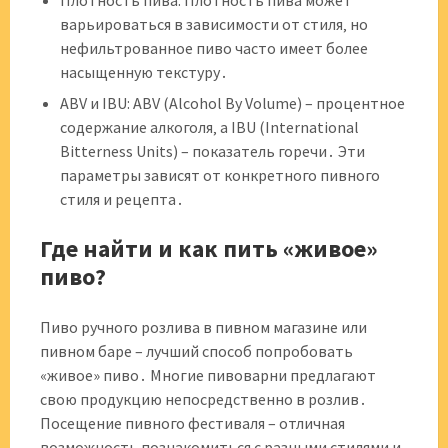
Плотность пива: Плотность пива может
варьироваться в зависимости от стиля‚ но
нефильтрованное пиво часто имеет более
насыщенную текстуру․
ABV и IBU: ABV (Alcohol By Volume) – процентное
содержание алкоголя‚ а IBU (International
Bitterness Units) – показатель горечи․ Эти
параметры зависят от конкретного пивного
стиля и рецепта․
Где найти и как пить «живое»
пиво?
Пиво ручного розлива в пивном магазине или
пивном баре – лучший способ попробовать
«живое» пиво․ Многие пивоварни предлагают
свою продукцию непосредственно в розлив․
Посещение пивного фестиваля – отличная
возможность познакомиться с разными стилями и