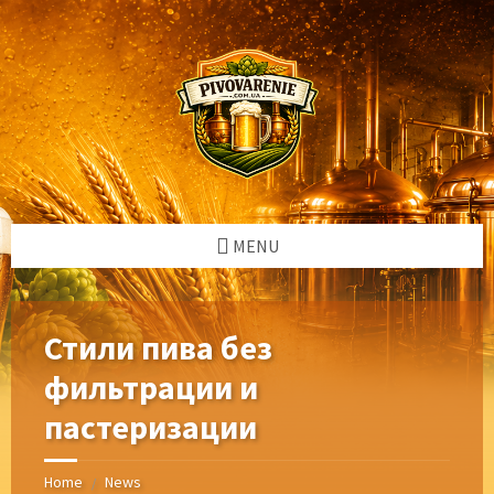
Skip
Skip
Skip
Skip
to
to
to
to
content
left
right
footer
sidebar
sidebar
MENU
Стили пива без
фильтрации и
пастеризации
Home
News
/