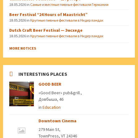
18.05.2026
in
Самые известные пивные фестивали Германии
Beer Festival “24 Hours of Maastricht”
18.05.2026
in
Крупные пивные фестивали в Нидерландах
Dutch Craft Beer Festival — Энсхеде
18.05.2026
in
Крупные пивные фестивали в Нидерландах
MORE NOTICES
INTERESTING PLACES
GOOD BEER
«Good Beer» pub&grill.,
Довбыша, 46
in
Education
Downtown Cinema
279 Main St,
TownPress, VT 24346