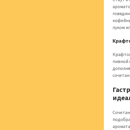
аромато
говядин
кофейны
луком и
Крафто
Крафтов
пивной 
дополня
сочетан
Гаст
идеа
Сочетан
подобра
аромата