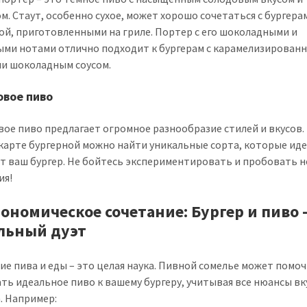
м. Стаут, особенно сухое, может хорошо сочетаться с бургера
ой, приготовленными на гриле. Портер с его шоколадными и
ми нотами отлично подходит к бургерам с карамелизирован
ли шоколадным соусом.
вое пиво
ое пиво предлагает огромное разнообразие стилей и вкусов.
карте бургерной можно найти уникальные сорта, которые ид
т ваш бургер. Не бойтесь экспериментировать и пробовать 
ия!
рономическое сочетание: Бургер и пиво 
льный дуэт
ие пива и еды – это целая наука. Пивной сомелье может помо
ть идеальное пиво к вашему бургеру, учитывая все нюансы вк
. Например: