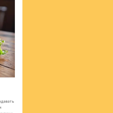
подавать
и