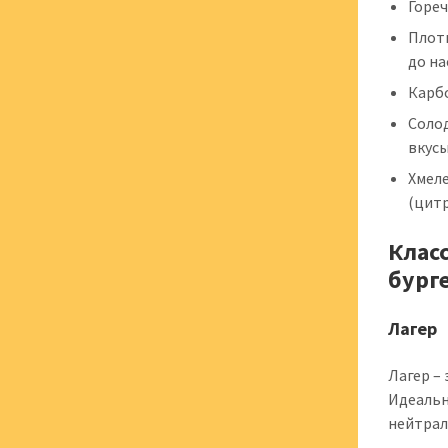
Гореч
Плотн
до на
Карбо
Соло
вкусы
Хмел
(цитр
Класс
бург
Лагер
Лагер –
Идеальн
нейтрал