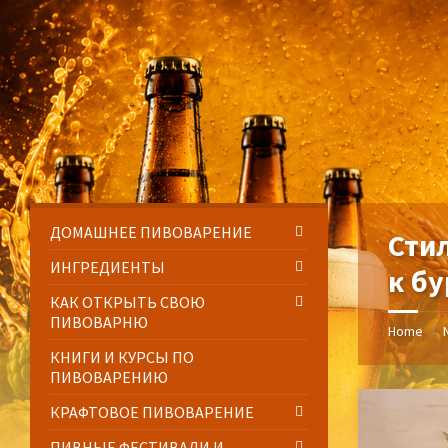
Skip
Skip
Skip
Skip
to
to
to
to
content
left
right
footer
sidebar
sidebar
ДОМАШНЕЕ ПИВОВАРЕНИЕ
Сти
ИНГРЕДИЕНТЫ
к б
КАК ОТКРЫТЬ СВОЮ
ПИВОВАРНЮ
Home
/
КНИГИ И КУРСЫ ПО
ПИВОВАРЕНИЮ
КРАФТОВОЕ ПИВОВАРЕНИЕ
ПИВНЫЕ ФЕСТИВАЛИ И