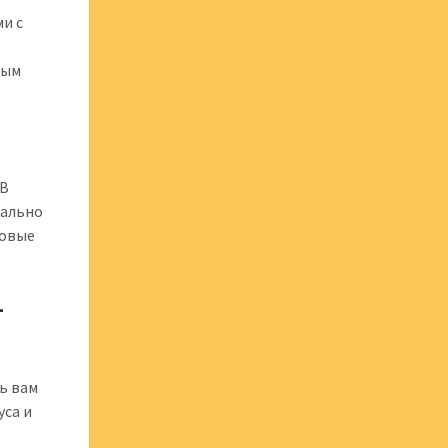
ми с
ным
 В
еально
новые
–
чь вам
уса и