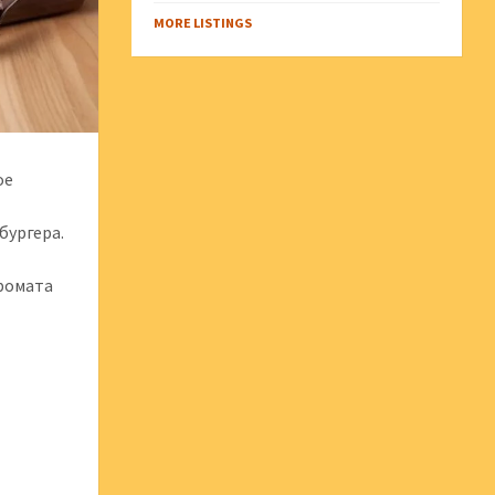
MORE LISTINGS
ое
бургера.
аромата