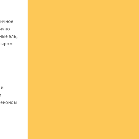
ничное
лично
ные эль,
 сыром
 и
и
 беконом