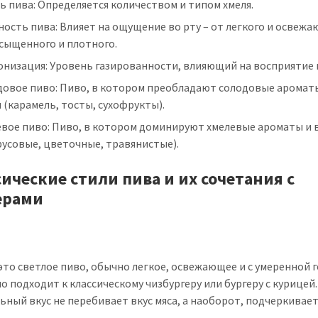
ь пива: Определяется количеством и типом хмеля.
ость пива: Влияет на ощущение во рту – от легкого и освеж
сыщенного и плотного.
низация: Уровень газированности, влияющий на восприятие 
довое пиво: Пиво, в котором преобладают солодовые аромат
 (карамель, тосты, сухофрукты).
евое пиво: Пиво, в котором доминируют хмелевые ароматы и 
усовые, цветочные, травянистые).
ические стили пива и их сочетания с
ерами
 это светлое пиво, обычно легкое, освежающее и с умеренной 
о подходит к классическому чизбургеру или бургеру с курицей.
ьный вкус не перебивает вкус мяса, а наоборот, подчеркивает