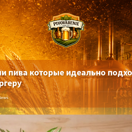
ли пива которые идеально подх
ургеру
News