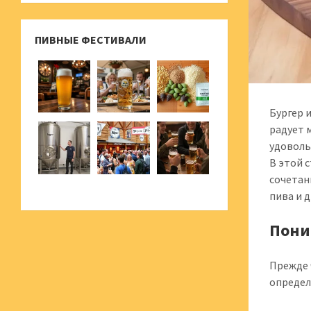
ПИВНЫЕ ФЕСТИВАЛИ
Бургер 
радует 
удоволь
В этой 
сочетан
пива и 
Пони
Прежде 
определ