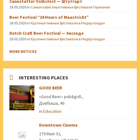
Cannstatter Volksfest — Штутгарт
18.05.2026
in
Самые известные пивные фестивали Германии
Beer Festival “24 Hours of Maastricht”
18.05.2026
in
Крупные пивные фестивали в Нидерландах
Dutch Craft Beer Festival — Энсхеде
18.05.2026
in
Крупные пивные фестивали в Нидерландах
MORE NOTICES
INTERESTING PLACES
GOOD BEER
«Good Beer» pub&grill.,
Довбыша, 46
in
Education
Downtown Cinema
279 Main St,