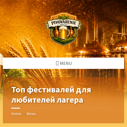
Skip
Skip
Skip
Skip
to
to
to
to
content
left
right
footer
sidebar
sidebar
MENU
Топ фестивалей для
любителей лагера
Home
News
/