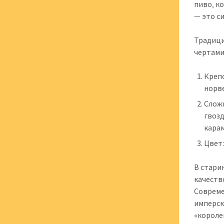
пиво‚ к
— это с
Традици
чертами
Крепо
норв
Сложн
гвозд
кара
Цвет:
В стари
качеств
Совреме
имперск
«короле