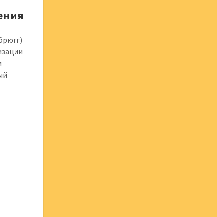
ения
брюгг)
лизации
м
ый