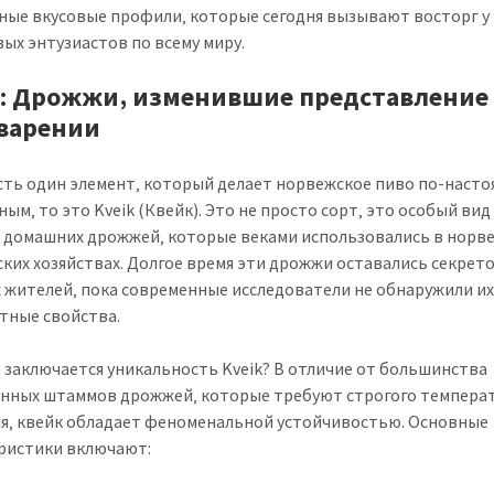
ные вкусовые профили‚ которые сегодня вызывают восторг у
ых энтузиастов по всему миру.
k: Дрожжи‚ изменившие представление
варении
есть один элемент‚ который делает норвежское пиво по-наст
ым‚ то это Kveik (Квейк). Это не просто сорт‚ это особый вид
 домашних дрожжей‚ которые веками использовались в норв
ких хозяйствах. Долгое время эти дрожжи оставались секрет
 жителей‚ пока современные исследователи не обнаружили и
тные свойства.
е заключается уникальность Kveik? В отличие от большинства
нных штаммов дрожжей‚ которые требуют строгого темпера
я‚ квейк обладает феноменальной устойчивостью. Основные
ристики включают: