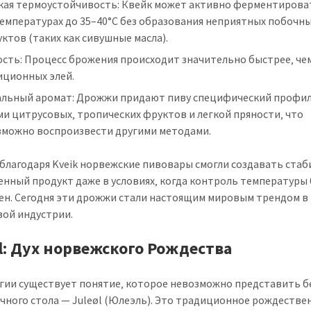
кая термоустойчивость: Квейк может активно ферментирова
емпературах до 35–40°C без образования неприятных побочн
ктов (таких как сивушные масла).
сть: Процесс брожения происходит значительно быстрее‚ чем
иционных элей.
альный аромат: Дрожжи придают пиву специфический профил
и цитрусовых‚ тропических фруктов и легкой пряности‚ что
зможно воспроизвести другими методами.
благодаря Kveik норвежские пивовары смогли создавать ста
енный продукт даже в условиях‚ когда контроль температуры
ен. Сегодня эти дрожжи стали настоящим мировым трендом в
ой индустрии.
øl: Дух норвежского Рождества
гии существует понятие‚ которое невозможно представить б
чного стола — Juleøl (Юлеэль). Это традиционное рождестве