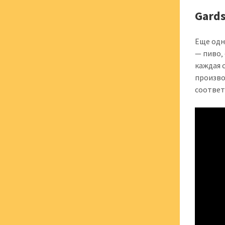
Gard
Еще одн
— пиво‚
каждая 
произво
соответ