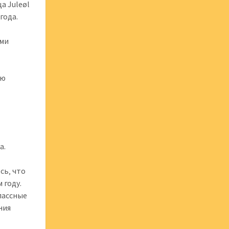
а Juleøl
года.
ими
ую
а.
сь‚ что
 году.
лассные
ния