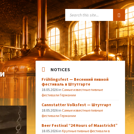
SEARCH:
NOTICES
ии
Frühlingsfest — Весенний пивной
фестиваль в Штутгарте
18.05.2026
in
Самые известные пивные
фестивали Германии
Cannstatter Volksfest — Штутгарт
18.05.2026
in
Самые известные пивные
фестивали Германии
Beer Festival “24 Hours of Maastricht”
18.05.2026
in
Крупные пивные фестивали в