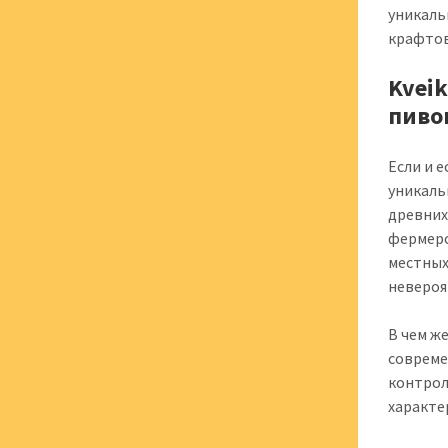
уникаль
крафтов
Kvei
пиво
Если и 
уникальн
древних
фермерс
местных
невероя
В чем ж
совреме
контрол
характе