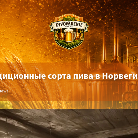
диционные сорта пива в Норвег
News