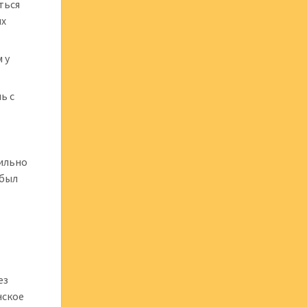
ться
ых
 у
ь с
бильно
 был
ез
нское