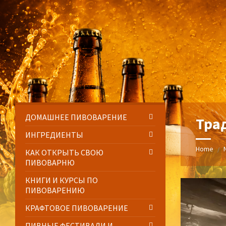
Skip
Skip
Skip
Skip
to
to
to
to
content
left
right
footer
sidebar
sidebar
ДОМАШНЕЕ ПИВОВАРЕНИЕ
Тра
ИНГРЕДИЕНТЫ
Home
/
КАК ОТКРЫТЬ СВОЮ
ПИВОВАРНЮ
КНИГИ И КУРСЫ ПО
ПИВОВАРЕНИЮ
КРАФТОВОЕ ПИВОВАРЕНИЕ
ПИВНЫЕ ФЕСТИВАЛИ И