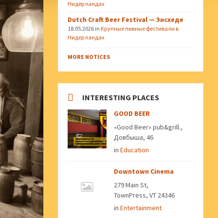
Нидерландах
Dutch Craft Beer Festival — Энсхеде
18.05.2026
in
Крупные пивные фестивали в
Нидерландах
MORE NOTICES
INTERESTING PLACES
GOOD BEER
«Good Beer» pub&grill.,
Довбыша, 46
in
Education
Downtown Cinema
279 Main St,
TownPress, VT 24346
in
Entertainment