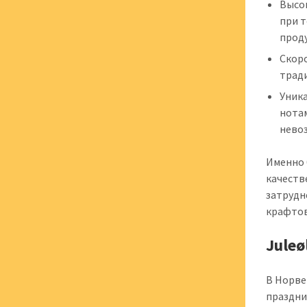
Высо
при т
проду
Скоро
трад
Уник
нотам
нево
Именно 
качеств
затрудн
крафтов
Jule
В Норве
праздни