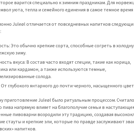
оторое варится специально к зимним праздникам. Для норвежц
имвол уюта‚ тепла и семейного единения в самое темное время 
онно Juleøl отличается от повседневных напитков следующ
:
сть: Это обычно крепкие сорта‚ способные согреть в холодн
ежскую зиму.
ость вкуса: В состав часто входят специи‚ такие как корица‚
ика или кардамон‚ а также используются темные‚
мелизированные солода.
 От глубокого янтарного до почти черного‚ насыщенного цвет
ну приготовление Juleøl было ритуальным процессом. Считало
о пива напрямую влияет на благополучие семьи в наступающем
нные пивоварни возродили эту традицию‚ создавая высокок
ие стауты и крепкие эли‚ которые по правде заслуживают зва
вских» напитков.