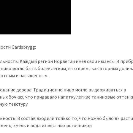
ости Gardsbrygg:
льность: Каждый регион Норвегии имел свои нюансы. В при
 пиво могло быть более легким‚ в то время как в горных долин
лотным и насыщенным.
ование дерева: Традиционно пиво могло выдерживаться в
ных бочках‚ что придавало напитку легкие таниновые оттенк
ную текстуру.
ьность: В состав входили только то‚ что можно было вырасти
ячмень‚ хмель и вода из местных источников.