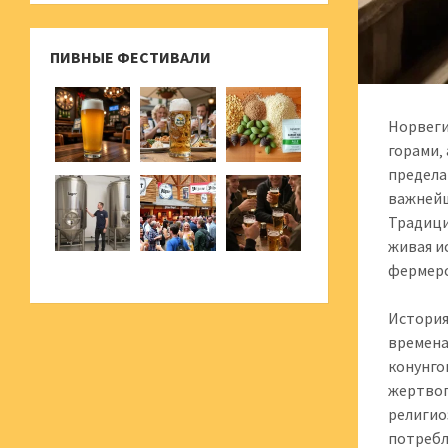
ПИВНЫЕ ФЕСТИВАЛИ
Норвеги
горами‚
предела
важнейш
Традици
живая и
фермерс
История
времена
конунго
жертвоп
религио
потребл