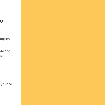
 о
оящему
ежских
ом
х
турного