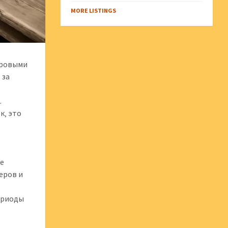
MORE LISTINGS
уровыми
 за
.
к‚ это
з
те
еров и
ериоды