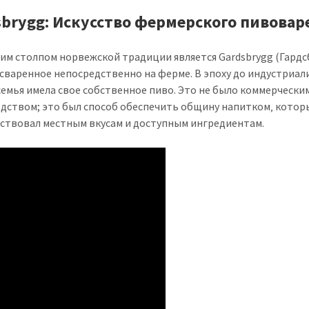
sbrygg: Искусство фермерского пивовар
им столпом норвежской традиции является Gardsbrygg (Гардс
 сваренное непосредственно на ферме. В эпоху до индустриа
семья имела свое собственное пиво. Это не было коммерчески
дством; это был способ обеспечить общину напитком‚ котор
ствовал местным вкусам и доступным ингредиентам.