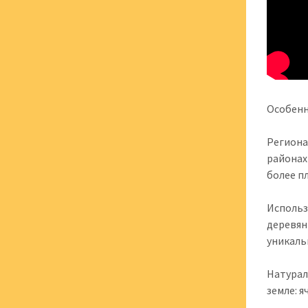
Особенн
Региона
районах
более п
Использ
деревян
уникаль
Натурал
земле: 