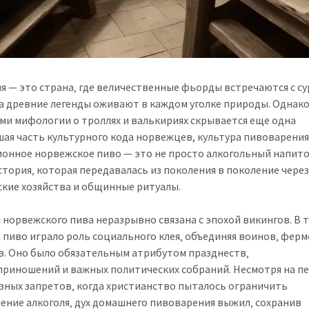
я — это страна‚ где величественные фьорды встречаются с с
 а древние легенды оживают в каждом уголке природы. Однако
ми мифологии о троллях и валькириях скрывается еще одна
ая часть культурного кода норвежцев, культура пивоварения
онное норвежское пиво — это не просто алкогольный напито
стория‚ которая передавалась из поколения в поколение чере
кие хозяйства и общинные ритуалы.
 норвежского пива неразрывно связана с эпохой викингов. В 
 пиво играло роль социального клея‚ объединяя воинов‚ ферм
в. Оно было обязательным атрибутом празднеств‚
риношений и важных политических собраний. Несмотря на п
зных запретов‚ когда христианство пыталось ограничить
ение алкоголя‚ дух домашнего пивоварения выжил‚ сохранив