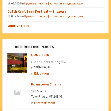
18.05.2026
in
Крупные пивные фестивали в Нидерландах
Dutch Craft Beer Festival — Энсхеде
18.05.2026
in
Крупные пивные фестивали в Нидерландах
MORE NOTICES
INTERESTING PLACES
GOOD BEER
«Good Beer» pub&grill.,
Довбыша, 46
in
Education
Downtown Cinema
279 Main St,
TownPress, VT 24346
in
Entertainment