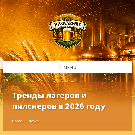
Skip
Skip
Skip
Skip
to
to
to
to
content
left
right
footer
sidebar
sidebar
MENU
Тренды лагеров и
пилснеров в 2026 году
Home
News
/