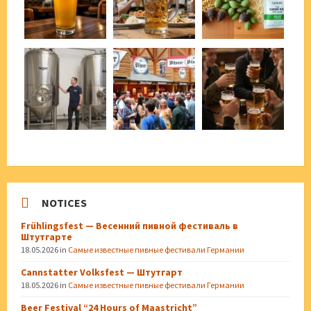
NOTICES
Frühlingsfest — Весенний пивной фестиваль в
Штутгарте
18.05.2026
in
Самые известные пивные фестивали Германии
Cannstatter Volksfest — Штутгарт
18.05.2026
in
Самые известные пивные фестивали Германии
Beer Festival “24 Hours of Maastricht”