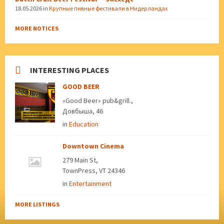
18.05.2026
in
Крупные пивные фестивали в Нидерландах
MORE NOTICES
INTERESTING PLACES
GOOD BEER
«Good Beer» pub&grill.,
Довбыша, 46
in
Education
Downtown Cinema
279 Main St,
TownPress, VT 24346
in
Entertainment
MORE LISTINGS