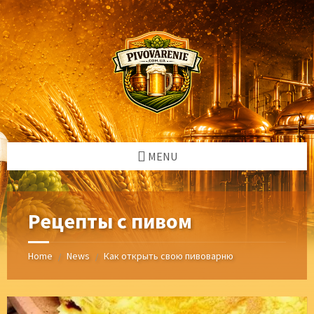
Skip
Skip
Skip
Skip
to
to
to
to
content
left
right
footer
sidebar
sidebar
MENU
Рецепты с пивом
Home
News
Как открыть свою пивоварню
/
/