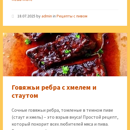
18.07.2025
by
admin
in
Рецепты с пивом
Говяжьи ребра с хмелем и
стаутом
Сочные говяжьи ребра, томленые в темном пиве
(стаут и хмель) – это взрыв вкуса! Простой рецепт,
который покорит всех любителей мяса и пива.