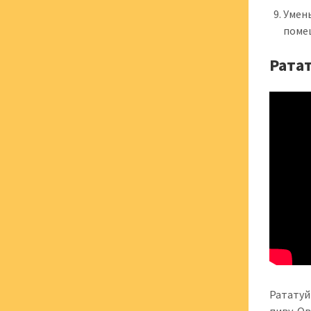
Умен
поме
Рата
Рататуй 