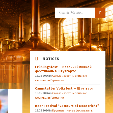
SEARCH:
NOTICES
Frühlingsfest — Весенний пивной
фестиваль в Штутгарте
18.05.2026
in
Самые известные пивные
фестивали Германии
Cannstatter Volksfest — Штутгарт
18.05.2026
in
Самые известные пивные
фестивали Германии
Beer Festival “24 Hours of Maastricht”
18.05.2026
in
Крупные пивные фестивали в