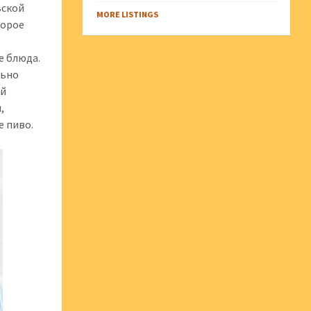
ьской
MORE LISTINGS
торое
е блюда.
льно
ой
,
е пиво.