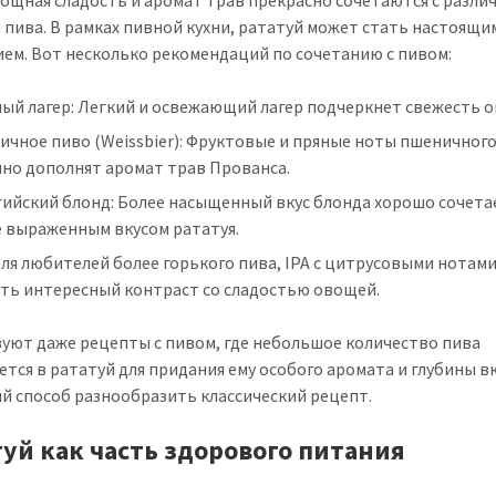
вощная сладость и аромат трав прекрасно сочетаются с разл
 пива. В рамках пивной кухни, рататуй может стать настоящи
ем. Вот несколько рекомендаций по сочетанию с пивом:
ый лагер: Легкий и освежающий лагер подчеркнет свежесть 
чное пиво (Weissbier): Фруктовые и пряные ноты пшеничног
чно дополнят аромат трав Прованса.
ийский блонд: Более насыщенный вкус блонда хорошо сочетае
е выраженным вкусом рататуя.
Для любителей более горького пива, IPA с цитрусовыми нотам
ать интересный контраст со сладостью овощей.
уют даже рецепты с пивом, где небольшое количество пива
ется в рататуй для придания ему особого аромата и глубины вк
й способ разнообразить классический рецепт.
туй как часть здорового питания