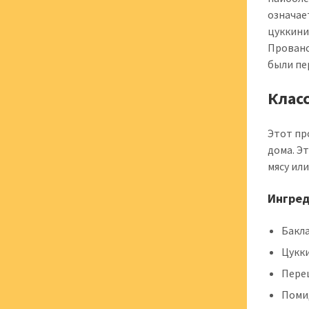
означае
цуккини
Прованс
были пе
Клас
Этот пр
дома. Э
мясу или
Ингре
Бакла
Цукки
Перец
Помид