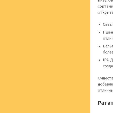
пиву. О
сортами
открыти
Светл
Пшени
отли
Бельг
боле
IPA: 
созд
Существ
добавля
отличны
Рата