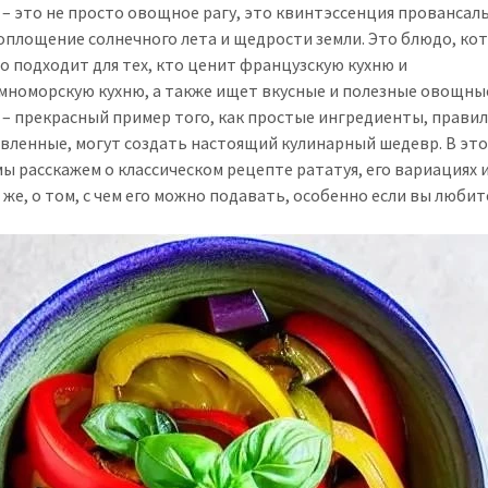
 – это не просто овощное рагу, это квинтэссенция провансал
воплощение солнечного лета и щедрости земли. Это блюдо, ко
о подходит для тех, кто ценит французскую кухню и
мноморскую кухню, а также ищет вкусные и полезные овощны
 – прекрасный пример того, как простые ингредиенты, прави
вленные, могут создать настоящий кулинарный шедевр. В эт
мы расскажем о классическом рецепте рататуя, его вариациях и
 же, о том, с чем его можно подавать, особенно если вы любит