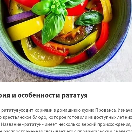
рия и особенности рататуя
 рататуя уходит корнями в домашнюю кухню Прованса. Изнач
о крестьянское блюдо, которое готовили из доступных летни
 Название «рататуй» имеет несколько версий происхождения,
е распространенная связывает его с провансальским диалект