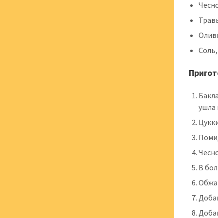
Чесно
Травы
Оливк
Соль,
Пригот
Бакла
ушла 
Цукк
Поми
Чесно
В бол
Обжа
Добав
Добав