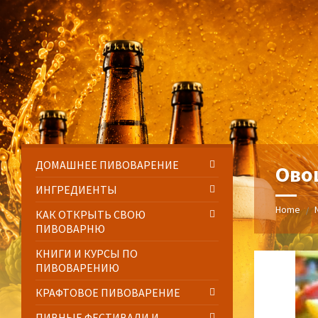
Skip
Skip
Skip
Skip
to
to
to
to
content
left
right
footer
sidebar
sidebar
ДОМАШНЕЕ ПИВОВАРЕНИЕ
Ово
ИНГРЕДИЕНТЫ
Home
/
КАК ОТКРЫТЬ СВОЮ
ПИВОВАРНЮ
КНИГИ И КУРСЫ ПО
ПИВОВАРЕНИЮ
КРАФТОВОЕ ПИВОВАРЕНИЕ
ПИВНЫЕ ФЕСТИВАЛИ И