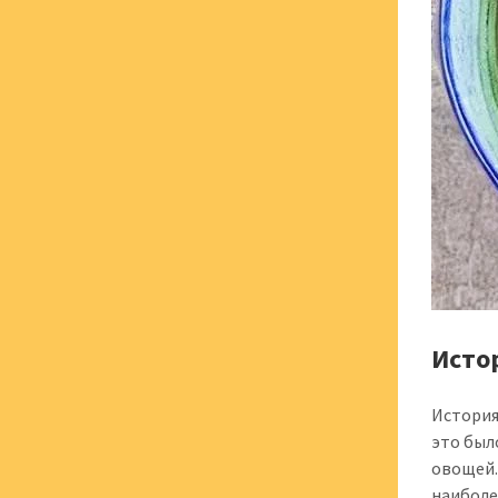
Исто
История
это был
овощей.
наиболе