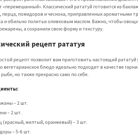
т «перемешанный». Классический рататуй готовится из бакла
, перца, помидоров и чеснока, приправленных ароматными т
а и обильно политых оливковым маслом. Важно, чтобы овощи
режарены, а сохранили свою форму и текстуру.
сический рецепт рататуя
остой рецепт позволит вам приготовить настоящий рататуй у
то вегетарианское блюдо идеально подходит в качестве гарни
 рыбе, но также прекрасно само по себе.
диенты:
жаны – 2 шт.
ни – 2 шт.
 (красный, желтый, оранжевый) – 3 шт.
оры – 5-6 шт.