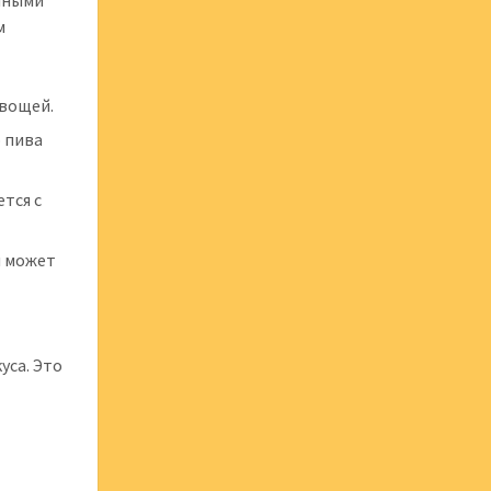
ичными
м
овощей.
о пива
тся с
и может
уса. Это