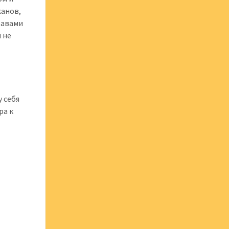
жанов,
равами
 не
 себя
ра к