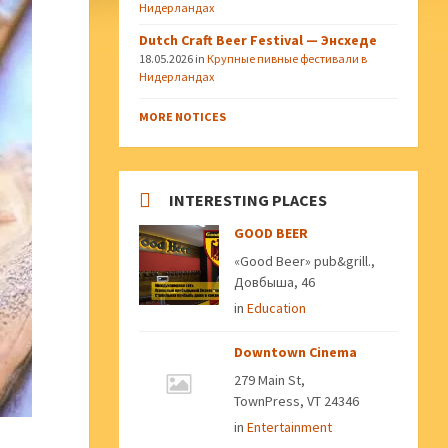
Нидерландах
Dutch Craft Beer Festival — Энсхеде
18.05.2026
in
Крупные пивные фестивали в
Нидерландах
MORE NOTICES
INTERESTING PLACES
GOOD BEER
«Good Beer» pub&grill.,
Довбыша, 46
in
Education
Downtown Cinema
279 Main St,
TownPress, VT 24346
in
Entertainment