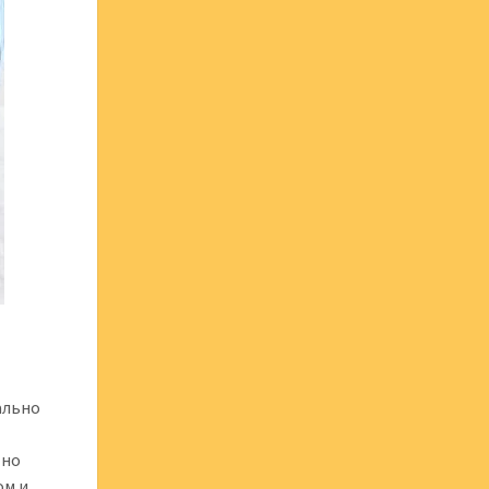
ально
х
 но
ом и