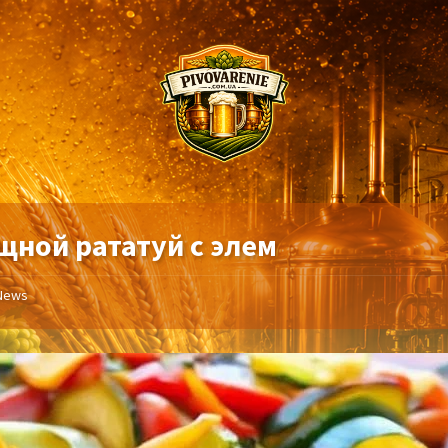
щной рататуй с элем
News