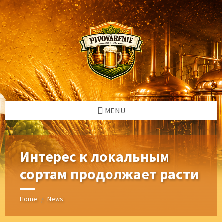
Skip
Skip
Skip
Skip
to
to
to
to
content
left
right
footer
sidebar
sidebar
MENU
Интерес к локальным
сортам продолжает расти
Home
News
/