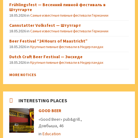
Frühlingsfest — Весенний пивной фестиваль в
Штутгарте
18.05.2026
in
Самые известные пивные фестивали Германии
Cannstatter Volksfest — Штутгарт
18.05.2026
in
Самые известные пивные фестивали Германии
Beer Festival “24 Hours of Maastricht”
18.05.2026
in
Крупные пивные фестивали в Нидерландах
Dutch Craft Beer Festival — Энсхеде
18.05.2026
in
Крупные пивные фестивали в Нидерландах
MORE NOTICES
INTERESTING PLACES
GOOD BEER
«Good Beer» pub&grill.,
Довбыша, 46
in
Education