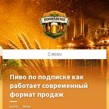
Skip
Skip
Skip
Skip
to
to
to
to
content
left
right
footer
sidebar
sidebar
MENU
Пиво по подписке как
работает современный
формат продаж
Home
News
/