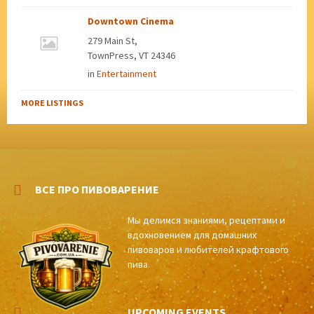
Downtown Cinema
279 Main St,
TownPress, VT 24346
in
Entertainment
MORE LISTINGS
ВСЕ ПРО ПИВОВАРЕНИЕ
Мы делимся знаниями, рецептами и
вдохновением для домашних
пивоваров и любителей крафтового
пива.
UPCOMING EVENTS