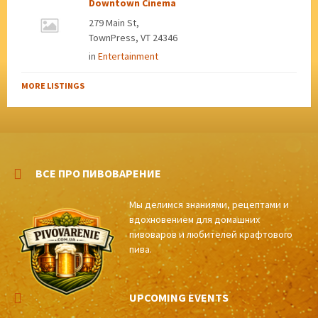
Downtown Cinema
279 Main St,
TownPress, VT 24346
in
Entertainment
MORE LISTINGS
ВСЕ ПРО ПИВОВАРЕНИЕ
Мы делимся знаниями, рецептами и
вдохновением для домашних
пивоваров и любителей крафтового
пива.
UPCOMING EVENTS