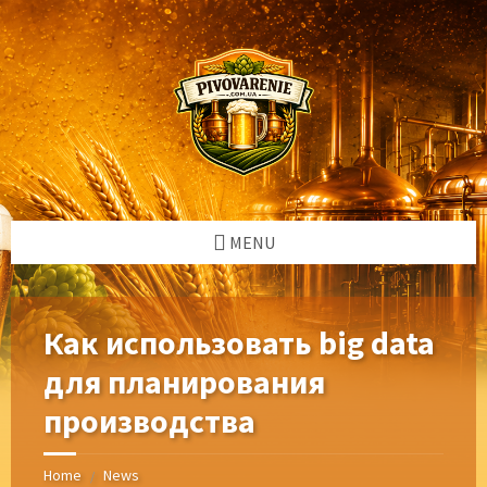
Skip
Skip
Skip
Skip
to
to
to
to
content
left
right
footer
sidebar
sidebar
MENU
Как использовать big data
для планирования
производства
Home
News
/