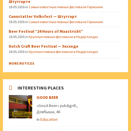
Штутгарте
18.05.2026
in
Самые известные пивные фестивали Германии
Cannstatter Volksfest — Штутгарт
18.05.2026
in
Самые известные пивные фестивали Германии
Beer Festival “24 Hours of Maastricht”
18.05.2026
in
Крупные пивные фестивали в Нидерландах
Dutch Craft Beer Festival — Энсхеде
18.05.2026
in
Крупные пивные фестивали в Нидерландах
MORE NOTICES
INTERESTING PLACES
GOOD BEER
«Good Beer» pub&grill.,
Довбыша, 46
in
Education