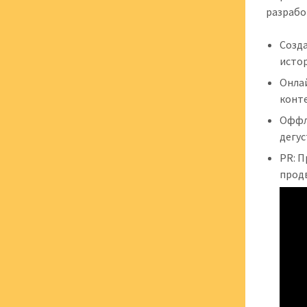
разрабо
Созда
исто
Онлай
конт
Оффл
дегус
PR: П
прод