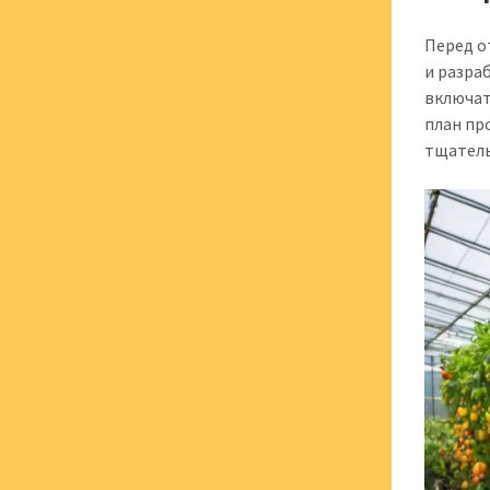
Перед о
и разра
включат
план пр
тщатель