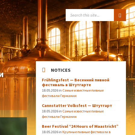
SEARCH:
NOTICES
и
Frühlingsfest — Весенний пивной
фестиваль в Штутгарте
18.05.2026
in
Самые известные пивные
фестивали Германии
Cannstatter Volksfest — Штутгарт
18.05.2026
in
Самые известные пивные
фестивали Германии
Beer Festival “24 Hours of Maastricht”
18.05.2026
in
Крупные пивные фестивали в