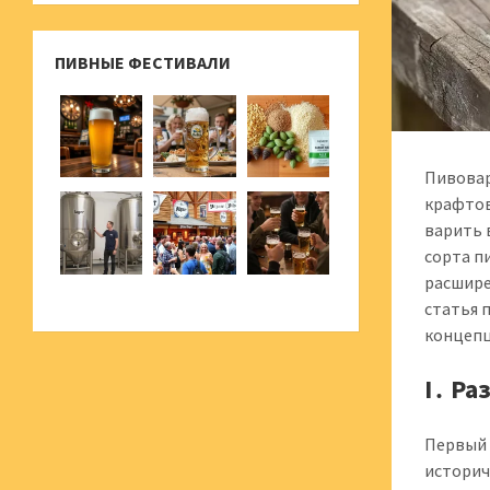
ПИВНЫЕ ФЕСТИВАЛИ
Пивовар
крафтов
варить 
сорта п
расшире
статья 
концепц
I․ Р
Первый 
историч