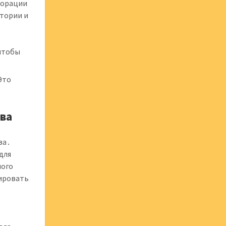
борации
итории и
 чтобы
Это
ива
ва․
для
ного
ировать