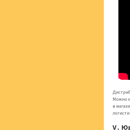
Дистриб
Можно и
в магаз
логисти
V․ Ю