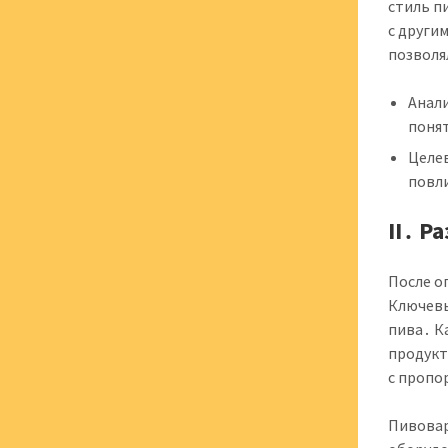
стиль п
с други
позволя
Анали
понят
Целев
повл
II․ 
После о
Ключевы
пива․ К
продукт
с пропо
Пивовар