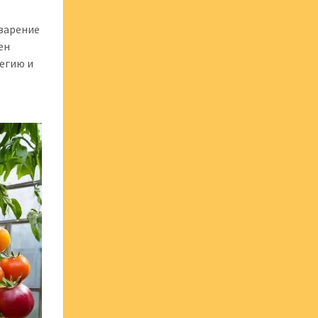
варение
ен
егию и