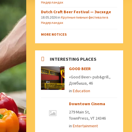
Нидерландах
Dutch Craft Beer Festival — Энсхеде
18.05.2026
in
Крупные пивные фестивали в
Нидерландах
MORE NOTICES
INTERESTING PLACES
GOOD BEER
«Good Beer» pub&grill.,
Довбыша, 46
in
Education
Downtown Cinema
279 Main St,
TownPress, VT 24346
in
Entertainment