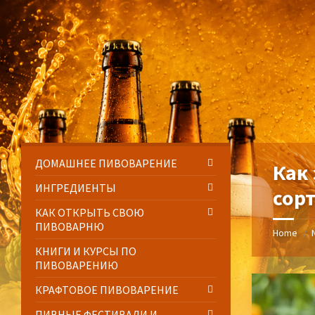
Skip
Skip
Skip
Skip
to
to
to
to
content
left
right
footer
sidebar
sidebar
ДОМАШНЕЕ ПИВОВАРЕНИЕ
Как
ИНГРЕДИЕНТЫ
сор
КАК ОТКРЫТЬ СВОЮ
ПИВОВАРНЮ
Home
/
КНИГИ И КУРСЫ ПО
ПИВОВАРЕНИЮ
КРАФТОВОЕ ПИВОВАРЕНИЕ
ПИВНЫЕ ФЕСТИВАЛИ И