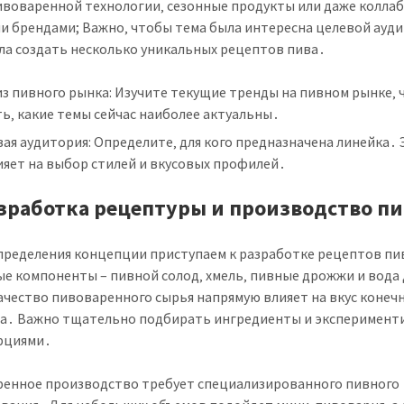
ивоваренной технологии‚ сезонные продукты или даже колла
ми брендами; Важно‚ чтобы тема была интересна целевой ауд
ла создать несколько уникальных рецептов пива․
з пивного рынка: Изучите текущие тренды на пивном рынке‚
ь‚ какие темы сейчас наиболее актуальны․
ая аудитория: Определите‚ для кого предназначена линейка․ 
ияет на выбор стилей и вкусовых профилей․
Разработка рецептуры и производство п
пределения концепции приступаем к разработке рецептов пи
е компоненты – пивной солод‚ хмель‚ пивные дрожжи и вода 
ачество пивоваренного сырья напрямую влияет на вкус конеч
а․ Важно тщательно подбирать ингредиенты и эксперимент
рциями․
енное производство требует специализированного пивного