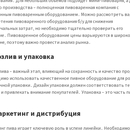
вания․ Для небольших объемов подойдет мини-пивоварня‚ а 
о производства – полноценная пивоваренная компания с
нным пивоваренным оборудованием․ Можно рассмотреть в
тения пивоваренного оборудования б/у для снижения
чальных затрат‚ но необходимо тщательно проверить его
ие․ Пивоваренное оборудование цены варьируются в широк
не‚ поэтому важно провести анализ рынка․
Розлив и упаковка
пива – важный этап‚ влияющий на сохранность и качество пр
имо использовать качественное пивное оборудование для ро
чной упаковки․ Дизайн упаковки должен соответствовать т
 и привлекать внимание покупателей․ Упаковка – это часть 
․
Маркетинг и дистрибуция
нг пива играет ключевую роль в успехе линейки․ Необходим