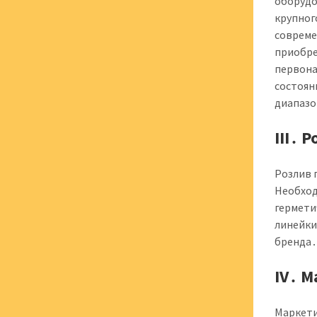
оборудо
крупног
совреме
приобре
первона
состоян
диапазо
III․ 
Розлив 
Необход
гермети
линейки
бренда
IV․ 
Маркети