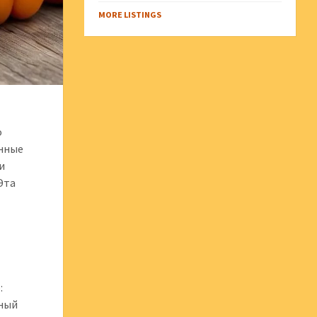
MORE LISTINGS
о
анные
и
Эта
и
:
нный