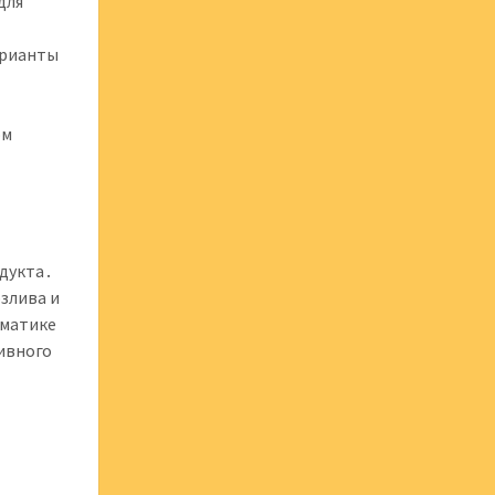
для
арианты
ом
одукта․
злива и
ематике
пивного
о