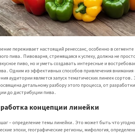
ение переживает настоящий ренессанс‚ особенно в сегменте
ого пива․ Пивоварня‚ стремящаяся к успеху‚ должна не прост
вкусное пиво‚ но и уметь создавать интересные и востребов
ива․ Одним из эффективных способов привлечения внимания 
ния аудитории является запуск тематических линеек сортов․ 
посвящена детальному разбору этого процесса‚ от разработк
ии до дистрибуции пива․
азработка концепции линейки
шаг – определение темы линейки․ Это может быть что угодно
еские эпохи‚ географические регионы‚ мифология‚ определе