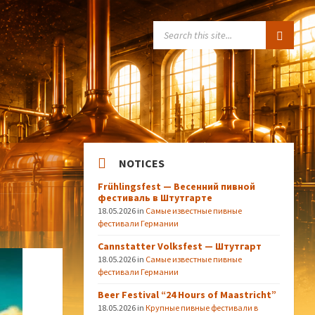
SEARCH:
NOTICES
Frühlingsfest — Весенний пивной
фестиваль в Штутгарте
18.05.2026
in
Самые известные пивные
фестивали Германии
Cannstatter Volksfest — Штутгарт
18.05.2026
in
Самые известные пивные
фестивали Германии
Beer Festival “24 Hours of Maastricht”
18.05.2026
in
Крупные пивные фестивали в