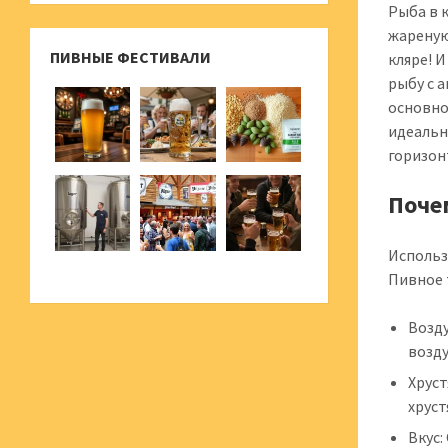
Рыба в 
жареную
ПИВНЫЕ ФЕСТИВАЛИ
кляре! 
рыбу с 
основно
идеальн
горизон
Почем
Использ
Пивное 
Возду
возд
Хрус
хруст
Вкус: