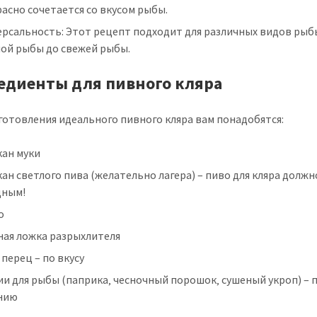
асно сочетается со вкусом рыбы.
рсальность: Этот рецепт подходит для различных видов рыб
ной рыбы до свежей рыбы.
едиенты для пивного кляра
готовления идеального пивного кляра вам понадобятся:
кан муки
кан светлого пива (желательно лагера) – пиво для кляра долж
дным!
о
ная ложка разрыхлителя
 перец – по вкусу
и для рыбы (паприка‚ чесночный порошок‚ сушеный укроп) – 
нию