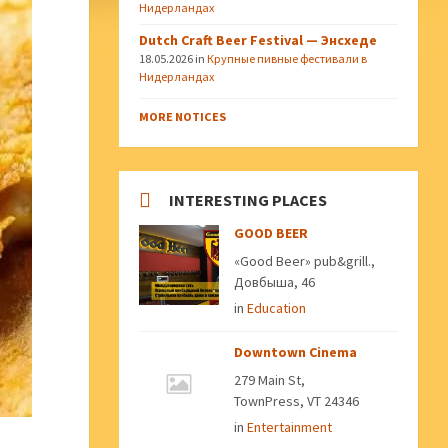
Нидерландах
Dutch Craft Beer Festival — Энсхеде
18.05.2026
in
Крупные пивные фестивали в
Нидерландах
MORE NOTICES
INTERESTING PLACES
GOOD BEER
«Good Beer» pub&grill.,
Довбыша, 46
in
Education
Downtown Cinema
279 Main St,
TownPress, VT 24346
in
Entertainment