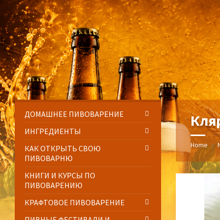
Skip
Skip
Skip
Skip
to
to
to
to
content
left
right
footer
sidebar
sidebar
ДОМАШНЕЕ ПИВОВАРЕНИЕ
Кля
ИНГРЕДИЕНТЫ
Home
/
КАК ОТКРЫТЬ СВОЮ
ПИВОВАРНЮ
КНИГИ И КУРСЫ ПО
ПИВОВАРЕНИЮ
КРАФТОВОЕ ПИВОВАРЕНИЕ
ПИВНЫЕ ФЕСТИВАЛИ И