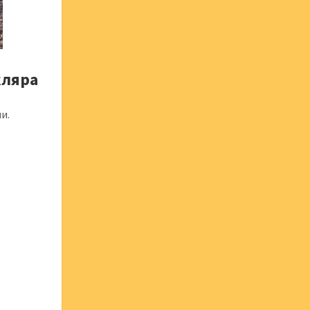
кляра
и.