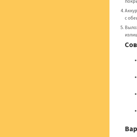
покр
Аккур
с обе
Выло
излиш
Сов
Вар