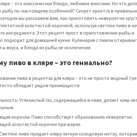
кляре – это классическое блюдо‚ любимое многими. Но что дел
 рыбу по-настоящему особенной? Секрет кроется в правильн
И сегодня мы расскажем вам‚ как приготовить невероятно хру
аппетитной золотистой корочкой‚ используя светлое пиво в к
го ингредиента. Этот рецепт прост в приготовлении рыбы и
о подходит для домашней кухни. Кулинария с пивом открывае
ты вкуса‚ и блюда из рыбы не исключение.
у пиво в кляре – это гениально?
ование пива в рецептах для кляра – это не просто модный тре
тесто обладает рядом преимуществ:
шность: Углекислый газ‚ содержащийся в пиве‚ делает кляр ле
ушным.
тящая корочка: Пиво способствует образованию невероятно
ящей золотистой корочки при жарке.
 Светлое пиво придает кляру легкую солодовую нотку‚ котора