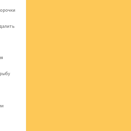
корочки
удалить
ля
 рыбу
ми