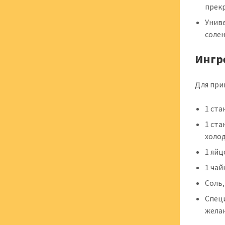
прекр
Униве
соле
Ингр
Для при
1 ста
1 ста
холо
1 яйц
1 чай
Соль‚
Специ
жела