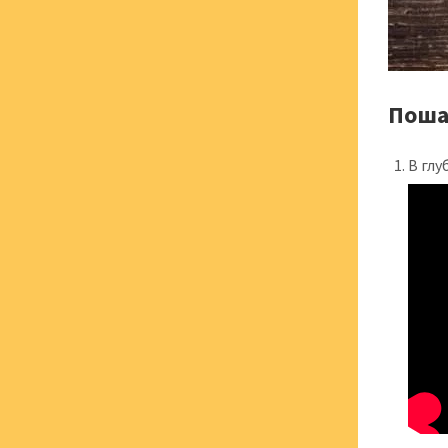
Поша
В глу