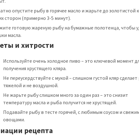
ыт.
атно опустите рыбу в горячее масло и жарьте до золотистой 
их сторон (примерно 3-5 минут).
жите готовую жареную рыбу на бумажные полотенца‚ чтобы 
ки масла.
еты и хитрости
Используйте очень холодное пиво – это ключевой момент д
получения хрустящего кляра.
Не переусердствуйте с мукой – слишком густой кляр сделает
тяжелой и не воздушной.
Не жарьте рыбу слишком много за один раз – это снизит
температуру масла и рыба получится не хрустящей.
Подавайте рыбу в тесте горячей‚ с любимым соусом и свежи
овощами.
иации рецепта