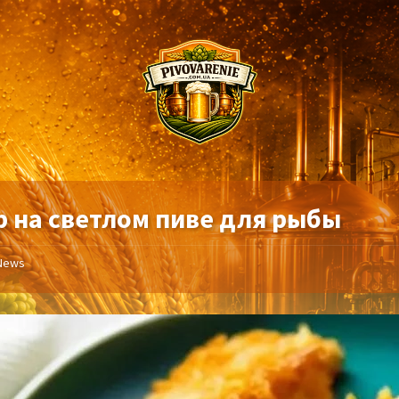
р на светлом пиве для рыбы
News