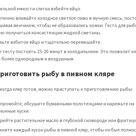
ельной емкости слегка взбейте яйцо.
пенно вливайте холодное светлое пиво в мучную смесь‚ пост
ивая венчиком‚ чтобы не образовались комки. Тесто для ры
но получиться консистенции жидкой сметаны.
вьте взбитое яйцо и тщательно перемешайте.
 тесту постоять 15-20 минут в холодильнике. Это позволит к
ь более однородным и воздушным.
приготовить рыбу в пивном кляре
 когда кляр готов‚ можно приступать к приготовлению рыбы:
 промойте‚ обсушите бумажными полотенцами и нарежьте на
ионные куски.
грейте растительное масло в глубокой сковороде или фритюр
кните каждый кусок рыбы в пивной кляр‚ чтобы он был полно