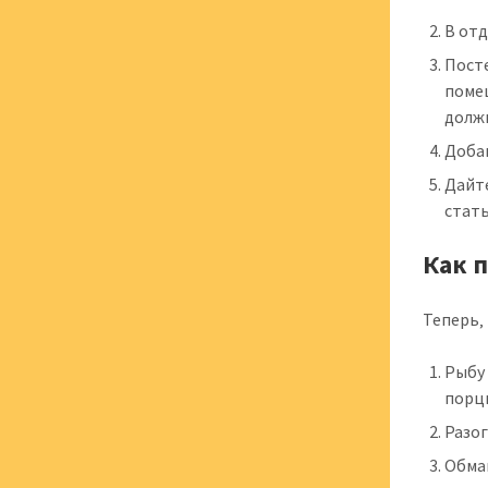
В отд
Посте
помеш
долж
Доба
Дайте
стат
Как 
Теперь‚
Рыбу
порц
Разо
Обма