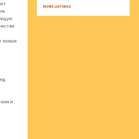
ает
MORE LISTINGS
ом
стящую
ачестве
т новые
нд.
гким и
я