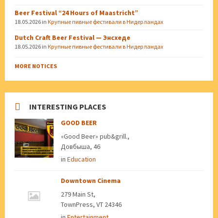
Beer Festival “24 Hours of Maastricht”
18.05.2026
in
Крупные пивные фестивали в Нидерландах
Dutch Craft Beer Festival — Энсхеде
18.05.2026
in
Крупные пивные фестивали в Нидерландах
MORE NOTICES
INTERESTING PLACES
GOOD BEER
«Good Beer» pub&grill.,
Довбыша, 46
in
Education
Downtown Cinema
279 Main St,
TownPress, VT 24346
in
Entertainment