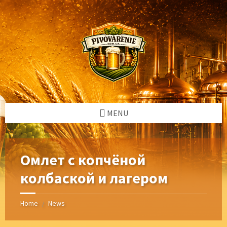
Skip
Skip
Skip
Skip
to
to
to
to
content
left
right
footer
sidebar
sidebar
MENU
Омлет с копчёной
колбаской и лагером
Home
News
/