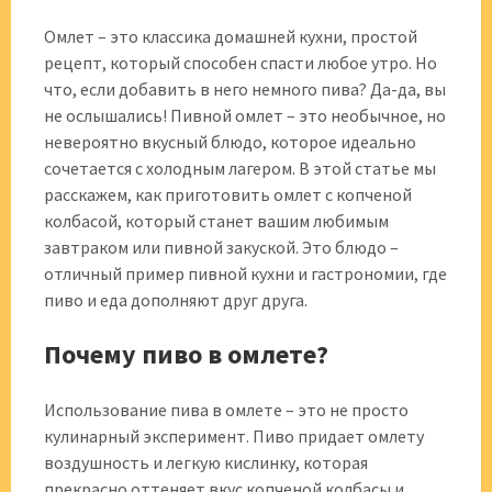
Омлет – это классика домашней кухни, простой
рецепт, который способен спасти любое утро. Но
что, если добавить в него немного пива? Да-да, вы
не ослышались! Пивной омлет – это необычное, но
невероятно вкусный блюдо, которое идеально
сочетается с холодным лагером. В этой статье мы
расскажем, как приготовить омлет с копченой
колбасой, который станет вашим любимым
завтраком или пивной закуской. Это блюдо –
отличный пример пивной кухни и гастрономии, где
пиво и еда дополняют друг друга.
Почему пиво в омлете?
Использование пива в омлете – это не просто
кулинарный эксперимент. Пиво придает омлету
воздушность и легкую кислинку, которая
прекрасно оттеняет вкус копченой колбасы и