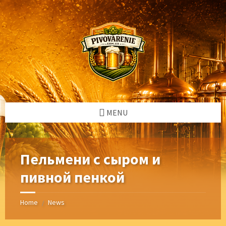
Skip
Skip
Skip
Skip
to
to
to
to
content
left
right
footer
sidebar
sidebar
MENU
Пельмени с сыром и
пивной пенкой
Home
News
/