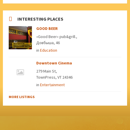
INTERESTING PLACES
GOOD BEER
«Good Beer» pub&grill.,
Довбыша, 46
in
Education
Downtown Cinema
279 Main St,
TownPress, VT 24346
in
Entertainment
MORE LISTINGS