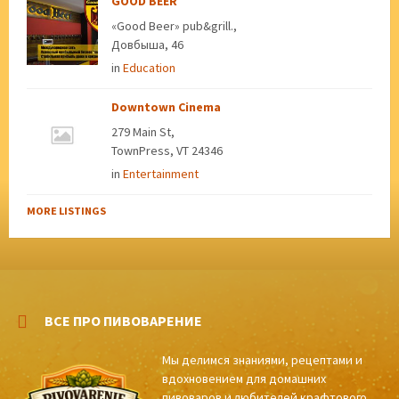
GOOD BEER
«Good Beer» pub&grill.,
Довбыша, 46
in
Education
Downtown Cinema
279 Main St,
TownPress, VT 24346
in
Entertainment
MORE LISTINGS
ВСЕ ПРО ПИВОВАРЕНИЕ
Мы делимся знаниями, рецептами и
вдохновением для домашних
пивоваров и любителей крафтового