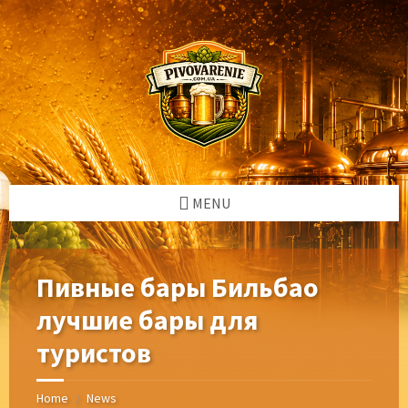
Skip
Skip
Skip
Skip
to
to
to
to
content
left
right
footer
sidebar
sidebar
MENU
Пивные бары Бильбао
лучшие бары для
туристов
Home
News
/