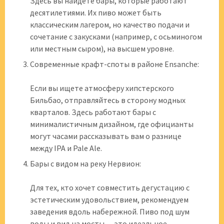
Здесь вы найдете бары, которые работают
десятилетиями. Их пиво может быть
классическим лагером, но качество подачи и
сочетание с закусками (например, с осьминогом
или местным сыром), на высшем уровне.
Современные крафт-споты в районе Ensanche:
Если вы ищете атмосферу хипстерского
Бильбао, отправляйтесь в сторону модных
кварталов. Здесь работают бары с
минималистичным дизайном, где официанты
могут часами рассказывать вам о разнице
между IPA и Pale Ale.
Бары с видом на реку Нервион:
Для тех, кто хочет совместить дегустацию с
эстетическим удовольствием, рекомендуем
заведения вдоль набережной. Пиво под шум
воды и вид на мосты — это идеальное