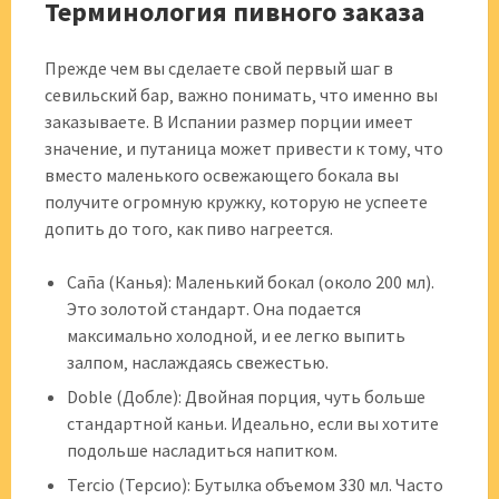
Терминология пивного заказа
Прежде чем вы сделаете свой первый шаг в
севильский бар‚ важно понимать‚ что именно вы
заказываете. В Испании размер порции имеет
значение‚ и путаница может привести к тому‚ что
вместо маленького освежающего бокала вы
получите огромную кружку‚ которую не успеете
допить до того‚ как пиво нагреется.
Caña (Канья): Маленький бокал (около 200 мл).
Это золотой стандарт. Она подается
максимально холодной‚ и ее легко выпить
залпом‚ наслаждаясь свежестью.
Doble (Добле): Двойная порция‚ чуть больше
стандартной каньи. Идеально‚ если вы хотите
подольше насладиться напитком.
Tercio (Терсио): Бутылка объемом 330 мл. Часто