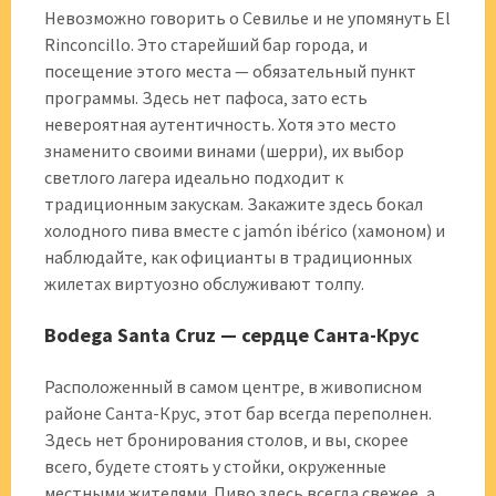
Невозможно говорить о Севилье и не упомянуть El
Rinconcillo. Это старейший бар города‚ и
посещение этого места — обязательный пункт
программы. Здесь нет пафоса‚ зато есть
невероятная аутентичность. Хотя это место
знаменито своими винами (шерри)‚ их выбор
светлого лагера идеально подходит к
традиционным закускам. Закажите здесь бокал
холодного пива вместе с jamón ibérico (хамоном) и
наблюдайте‚ как официанты в традиционных
жилетах виртуозно обслуживают толпу.
Bodega Santa Cruz — сердце Санта-Крус
Расположенный в самом центре‚ в живописном
районе Санта-Крус‚ этот бар всегда переполнен.
Здесь нет бронирования столов‚ и вы‚ скорее
всего‚ будете стоять у стойки‚ окруженные
местными жителями. Пиво здесь всегда свежее‚ а