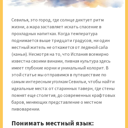
Севилья, это город‚ где солнце диктует ритм
жизни‚ а жара заставляет искать спасение в
прохладных напитках. Когда температура
поднимается выше тридцати градусов‚ ни один
местный житель не откажется от ледяной caña
(каньи). Несмотря на то‚ что Испания всемирно
известна своими винами‚ пивная культура здесь
имеет глубокие корни и уникальный колорит. В
этой статье мы отправимся в путешествие по
самым интересным уголкам Севильи‚ чтобы найти
идеальные места: от старинных таверн‚ где стены
помнят еще столетия‚ до современных крафтовых
баров‚ меняющих представление о местном
пивоварении.
Понимать местный язык: