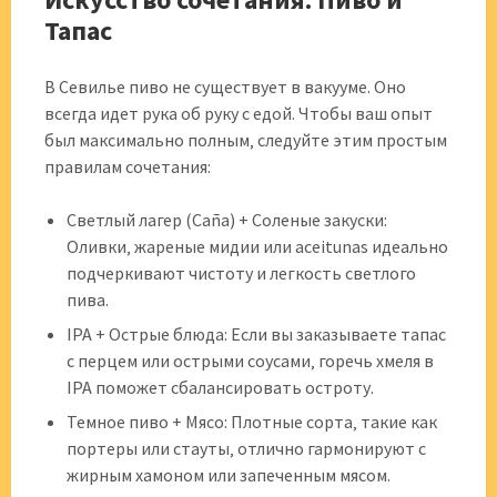
Тапас
В Севилье пиво не существует в вакууме. Оно
всегда идет рука об руку с едой. Чтобы ваш опыт
был максимально полным‚ следуйте этим простым
правилам сочетания:
Светлый лагер (Caña) + Соленые закуски:
Оливки‚ жареные мидии или aceitunas идеально
подчеркивают чистоту и легкость светлого
пива.
IPA + Острые блюда: Если вы заказываете тапас
с перцем или острыми соусами‚ горечь хмеля в
IPA поможет сбалансировать остроту.
Темное пиво + Мясо: Плотные сорта‚ такие как
портеры или стауты‚ отлично гармонируют с
жирным хамоном или запеченным мясом.