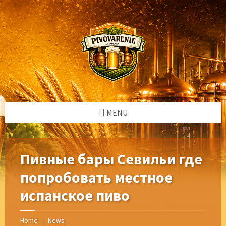
Skip
Skip
Skip
Skip
to
to
to
to
content
left
right
footer
sidebar
sidebar
MENU
Пивные бары Севильи где
попробовать местное
испанское пиво
Home
News
/