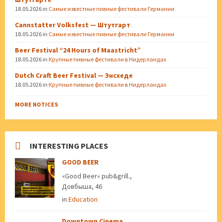
18.05.2026
in
Самые известные пивные фестивали Германии
Cannstatter Volksfest — Штутгарт
18.05.2026
in
Самые известные пивные фестивали Германии
Beer Festival “24 Hours of Maastricht”
18.05.2026
in
Крупные пивные фестивали в Нидерландах
Dutch Craft Beer Festival — Энсхеде
18.05.2026
in
Крупные пивные фестивали в Нидерландах
MORE NOTICES
INTERESTING PLACES
GOOD BEER
«Good Beer» pub&grill.,
Довбыша, 46
in
Education
Downtown Cinema