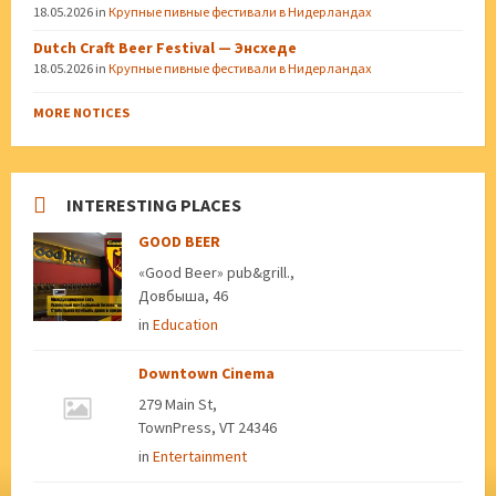
18.05.2026
in
Крупные пивные фестивали в Нидерландах
Dutch Craft Beer Festival — Энсхеде
18.05.2026
in
Крупные пивные фестивали в Нидерландах
MORE NOTICES
INTERESTING PLACES
GOOD BEER
«Good Beer» pub&grill.,
Довбыша, 46
in
Education
Downtown Cinema
279 Main St,
TownPress, VT 24346
in
Entertainment