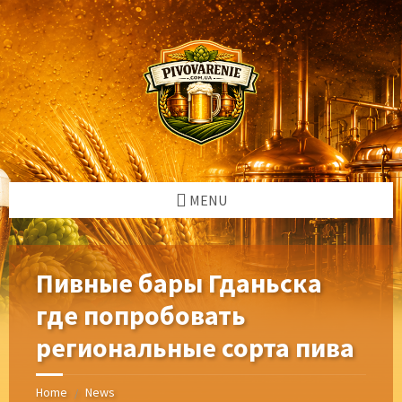
Skip
Skip
Skip
Skip
to
to
to
to
content
left
right
footer
sidebar
sidebar
MENU
Пивные бары Гданьска
где попробовать
региональные сорта пива
Home
News
/