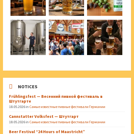
NOTICES
Frühlingsfest — Весенний пивной фестиваль в
Штутгарте
18.05.2026
in
Самые известные пивные фестивали Германии
Cannstatter Volksfest — Штутгарт
18.05.2026
in
Самые известные пивные фестивали Германии
Beer Festival “24 Hours of Maastricht”