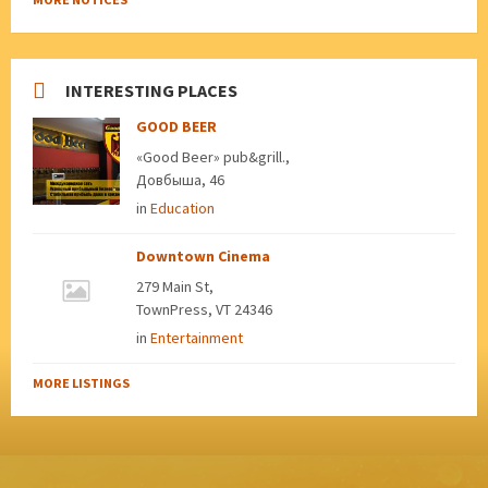
INTERESTING PLACES
GOOD BEER
«Good Beer» pub&grill.,
Довбыша, 46
in
Education
Downtown Cinema
279 Main St,
TownPress, VT 24346
in
Entertainment
MORE LISTINGS