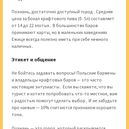
Познань, достаточно доступный город․ Средняя
цена за бокал крафтового пива (0․5л) составляет
от 14 до 22 злотых․ В большинстве баров
принимают карты, но в маленьких заведениях
Ежице всегда полезно иметь при себе немного
наличных․
Этикет и общение
Не бойтесь задавать вопросы! Польские бармены
и владельцы крафтовых баров — это часто
настоящие энтузиасты․ Если вы скажете, что вы
турист и хотите попробовать что-то местное, вам
с радостью помогут сделать выбор․ И не забудьте
про чаевые — 10% считаются признаком хорошего
тона․
Познань — это город, который раскрывается