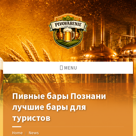
Skip
Skip
Skip
Skip
to
to
to
to
content
left
right
footer
sidebar
sidebar
MENU
Пивные бары Познани
лучшие бары для
туристов
Home
News
/