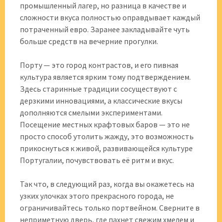
промышленный лагер, но разница в качестве и
сложности вкуса полностью оправдывает каждый
потраченный евро. Заранее закладывайте чуть
больше средств на вечерние прогулки.
Порту — это город контрастов, и его пивная
культура является ярким тому подтверждением.
Здесь старинные традиции сосуществуют с
дерзкими инновациями, а классические вкусы
дополняются смелыми экспериментами.
Посещение местных крафтовых баров — это не
просто способ утолить жажду, это возможность
прикоснуться к живой, развивающейся культуре
Португалии, почувствовать её ритм и вкус.
Так что, в следующий раз, когда вы окажетесь на
узких улочках этого прекрасного города, не
ограничивайтесь только портвейном. Сверните в
неприметную дверь, где пахнет свежим хмелем и