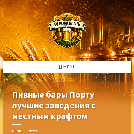
Skip
Skip
Skip
Skip
to
to
to
to
content
left
right
footer
sidebar
sidebar
MENU
Пивные бары Порту
лучшие заведения с
местным крафтом
Home
News
/