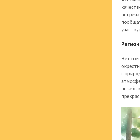
качеств
встреча
пообщат
участву
Регион
Не стои
окрестн
с приро
атмосфе
незабыв
прекрас