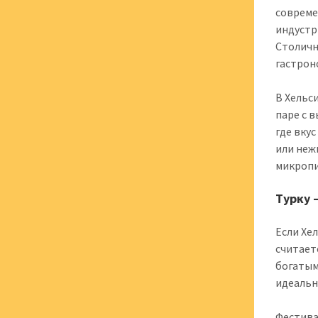
совреме
индустр
Столичн
гастрон
В Хельс
паре с 
где вку
или неж
микропи
Турку 
Если Хе
считает
богатым
идеальн
Фестива