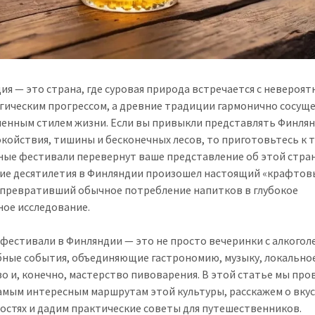
ия — это страна, где суровая природа встречается с невероя
гическим прогрессом, а древние традиции гармонично сосущ
менным стилем жизни. Если вы привыкли представлять Финля
окойствия, тишины и бесконечных лесов, то приготовьтесь к т
ные фестивали перевернут ваше представление об этой стран
ие десятилетия в Финляндии произошел настоящий «крафто
 превративший обычное потребление напитков в глубокое
ное исследование.
фестивали в Финляндии — это не просто вечеринки с алкоголе
ные события, объединяющие гастрономию, музыку, локально
во и, конечно, мастерство пивоварения. В этой статье мы пр
самым интересным маршрутам этой культуры, расскажем о вку
остях и дадим практические советы для путешественников.