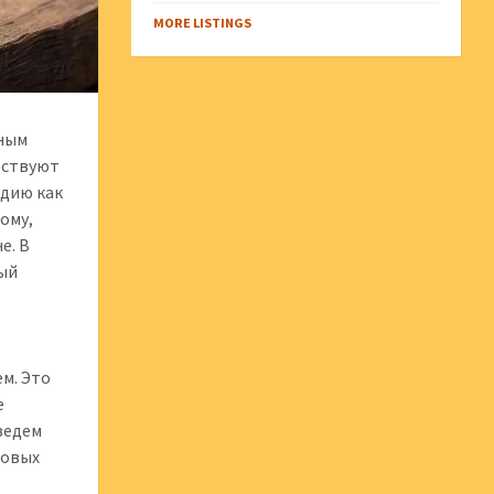
MORE LISTINGS
тным
ествуют
ндию как
ому,
е. В
вый
м. Это
е
оведем
совых