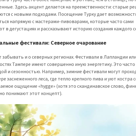
енные. Здесь акцент делается на преемственности: старые р
ются с новыми подходами. Посещение Турку дает возможност
ься напрямую с мастерами-пивоварами, которые часто сами
ют в дегустациях и рассказывают историю создания каждого с
альные фестивали: Северное очарование
т забывать и о северных регионах. Фестивали в Лапландии или
остях Тампере имеют совершенно иную энергетику. Это часто
дой и сезонностью. Например, зимние фестивали могут прохо
ре заснеженного леса, где тепло крепкого пива и уют костра 
аемое ощущение «hygge» (хотя это скандинавское слово, фи
но понимают этот концепт).