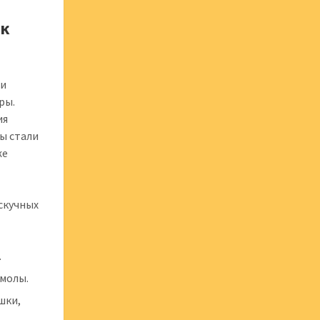
 к
ми
ры.
ия
ы стали
же
скучных
.
смолы.
шки,