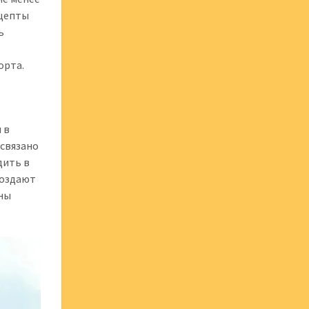
ецепты
ь
орта.
 в
 связано
дить в
создают
нны