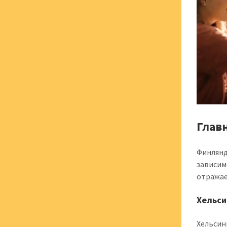
Глав
Финлянд
зависим
отражае
Хельси
Хельсин