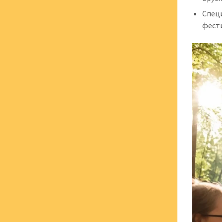
Спец
фест