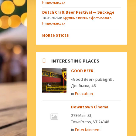
Нидерландах
Dutch Craft Beer Festival — Энсхеде
18.05.2026
in
Крупные пивные фестивали в
Нидерландах
MORE NOTICES
INTERESTING PLACES
GOOD BEER
«Good Beer» pub&grill.,
Довбыша, 46
in
Education
Downtown Cinema
279 Main St,
TownPress, VT 24346
in
Entertainment