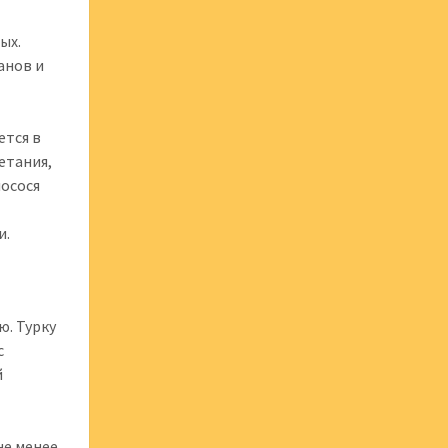
ых.
анов и
ется в
четания,
лосося
и.
ю. Турку
с
й
не менее