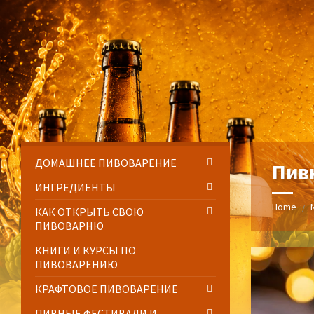
Skip
Skip
Skip
Skip
to
to
to
to
content
left
right
footer
sidebar
sidebar
ДОМАШНЕЕ ПИВОВАРЕНИЕ
Пив
ИНГРЕДИЕНТЫ
Home
/
КАК ОТКРЫТЬ СВОЮ
ПИВОВАРНЮ
КНИГИ И КУРСЫ ПО
ПИВОВАРЕНИЮ
КРАФТОВОЕ ПИВОВАРЕНИЕ
ПИВНЫЕ ФЕСТИВАЛИ И