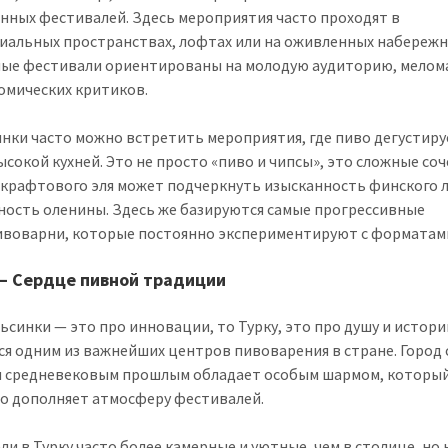
нных фестивалей. Здесь мероприятия часто проходят в
иальных пространствах, лофтах или на оживленных набережн
ые фестивали ориентированы на молодую аудиторию, мелом
омических критиков.
инки часто можно встретить мероприятия, где пиво дегустиру
высокой кухней. Это не просто «пиво и чипсы», это сложные со
с крафтового эля может подчеркнуть изысканность финского 
ность оленины. Здесь же базируются самые прогрессивные
воварни, которые постоянно экспериментируют с форматам
— Сердце пивной традиции
льсинки — это про инновации, то Турку, это про душу и истори
ся одним из важнейших центров пивоварения в стране. Город 
 средневековым прошлым обладает особым шармом, которы
о дополняет атмосферу фестивалей.
ли в Турку часто более камерные и уютные, чем в столице, но 