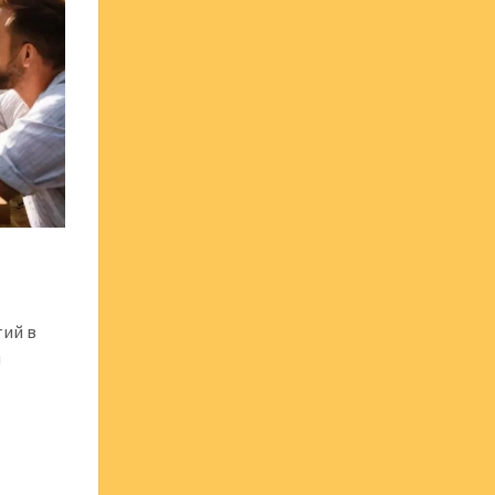
тий в
й