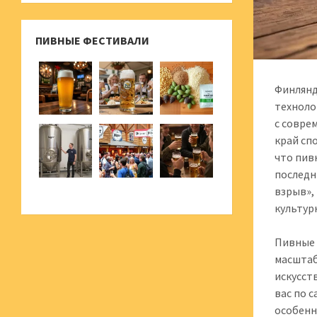
ПИВНЫЕ ФЕСТИВАЛИ
Финлянд
техноло
с совре
край сп
что пив
последн
взрыв»,
культур
Пивные 
масштаб
искусст
вас по 
особенн