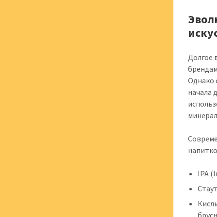
Эвол
иску
Долгое 
брендам
Однако 
начала 
использ
минерал
Совреме
напитко
IPA (
Стаут
Кислы
брусн