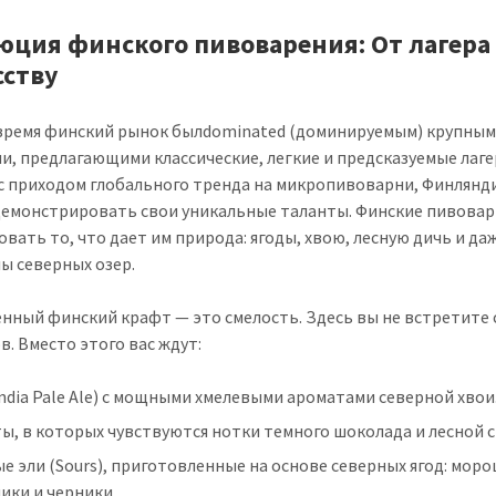
юция финского пивоварения: От лагера
сству
время финский рынок былdominated (доминируемым) крупны
и, предлагающими классические, легкие и предсказуемые лаге
с приходом глобального тренда на микропивоварни, Финлянд
демонстрировать свои уникальные таланты. Финские пивовар
овать то, что дает им природа: ягоды, хвою, лесную дичь и да
ы северных озер.
нный финский крафт — это смелость. Здесь вы не встретите 
в. Вместо этого вас ждут:
India Pale Ale) с мощными хмелевыми ароматами северной хвои
ы, в которых чувствуются нотки темного шоколада и лесной 
е эли (Sours), приготовленные на основе северных ягод: моро
ики и черники.