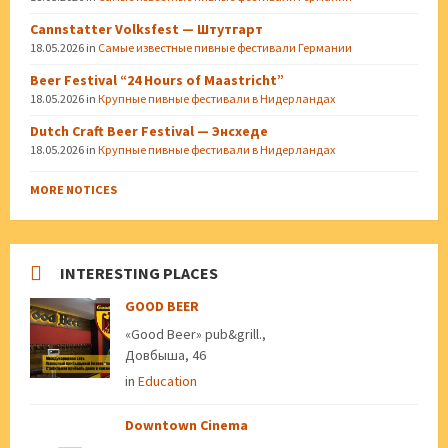
Cannstatter Volksfest — Штутгарт
18.05.2026
in
Самые известные пивные фестивали Германии
Beer Festival “24 Hours of Maastricht”
18.05.2026
in
Крупные пивные фестивали в Нидерландах
Dutch Craft Beer Festival — Энсхеде
18.05.2026
in
Крупные пивные фестивали в Нидерландах
MORE NOTICES
INTERESTING PLACES
GOOD BEER
«Good Beer» pub&grill.,
Довбыша, 46
in
Education
Downtown Cinema