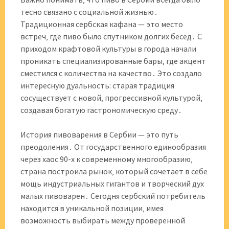
тесно связано с социальной жизнью․
Традиционная сербская кафана — это место
встреч‚ где пиво было спутником долгих бесед․ С
приходом крафтовой культуры в города начали
проникать специализированные бары‚ где акцент
сместился с количества на качество․ Это создало
интересную дуальность: старая традиция
сосуществует с новой‚ прогрессивной культурой‚
создавая богатую гастрономическую среду․
История пивоварения в Сербии — это путь
преодоления․ От государственного единообразия
через хаос 90-х к современному многообразию‚
страна построила рынок‚ который сочетает в себе
мощь индустриальных гигантов и творческий дух
малых пивоварен․ Сегодня сербский потребитель
находится в уникальной позиции‚ имея
возможность выбирать между проверенной