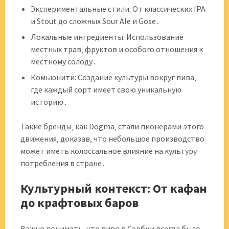
Экспериментальные стили: От классических IPA
и Stout до сложных Sour Ale и Gose․
Локальные ингредиенты: Использование
местных трав‚ фруктов и особого отношения к
местному солоду․
Комьюнити: Создание культуры вокруг пива‚
где каждый сорт имеет свою уникальную
историю․
Такие бренды‚ как Dogma‚ стали пионерами этого
движения‚ доказав‚ что небольшое производство
может иметь колоссальное влияние на культуру
потребления в стране․
Культурный контекст: От кафан
до крафтовых баров
Важно понимать‚ что пиво в Сербии всегда было