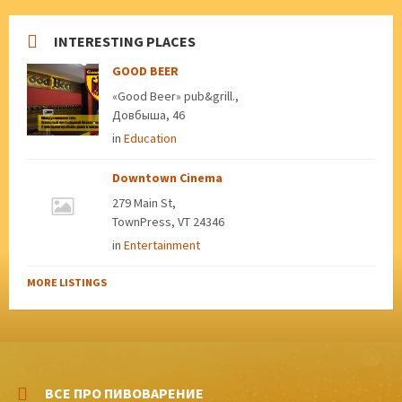
INTERESTING PLACES
GOOD BEER
«Good Beer» pub&grill.,
Довбыша, 46
in
Education
Downtown Cinema
279 Main St,
TownPress, VT 24346
in
Entertainment
MORE LISTINGS
ВСЕ ПРО ПИВОВАРЕНИЕ