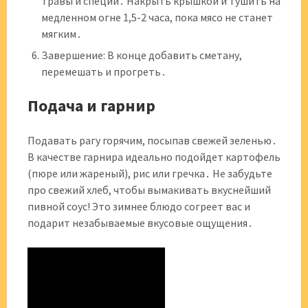
травы и специи․ Накрыть крышкой и тушить на
медленном огне 1,5-2 часа, пока мясо не станет
мягким․
Завершение: В конце добавить сметану,
перемешать и прогреть․
Подача и гарнир
Подавать рагу горячим, посыпав свежей зеленью․
В качестве гарнира идеально подойдет картофель
(пюре или жареный), рис или гречка․ Не забудьте
про свежий хлеб, чтобы вымакивать вкуснейший
пивной соус! Это зимнее блюдо согреет вас и
подарит незабываемые вкусовые ощущения․