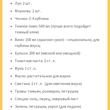
Лук: 2 шт․
Морковь: 2 шт․
Чеснок: 3-4 зубчика
Темное пиво: 500 мл (лучше всего подойдет
темный элем)
Вино: 100 мл (красное сухое) – опционально, для
глубины вкуса;
Бульон: 200 мл (мясной или овощной)
Томатная паста: 2 ст․л․
Мука: 1 ст․л․
Масло: растительное для жарки
Сметана: 2 ст․л․ (для смягчения вкуса)
Травы: тимьян, розмарин, петрушка
Специи: соль, перец, лавровый лист
Зелень: петрушка, укроп (для подачи)