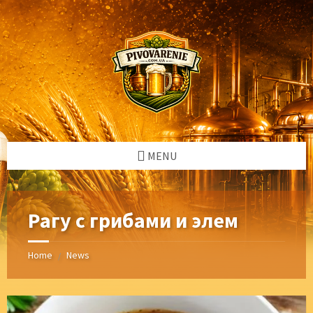
Skip
Skip
Skip
Skip
to
to
to
to
content
left
right
footer
sidebar
sidebar
MENU
Рагу с грибами и элем
Home
News
/