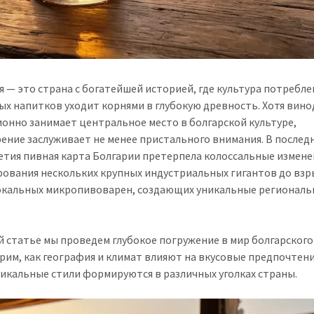
я — это страна с богатейшей историей, где культура потребле
ых напитков уходит корнями в глубокую древность. Хотя вин
онно занимает центральное место в болгарской культуре,
ение заслуживает не менее пристального внимания. В послед
етия пивная карта Болгарии претерпела колоссальные измене
ования нескольких крупных индустриальных гигантов до вз
окальных микропивоварен, создающих уникальные регионал
й статье мы проведем глубокое погружение в мир болгарского
рим, как география и климат влияют на вкусовые предпочтени
никальные стили формируются в различных уголках страны.