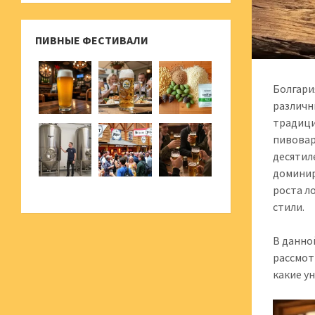
ПИВНЫЕ ФЕСТИВАЛИ
Болгари
различн
традици
пивовар
десятил
доминир
роста л
стили.
В данно
рассмот
какие у