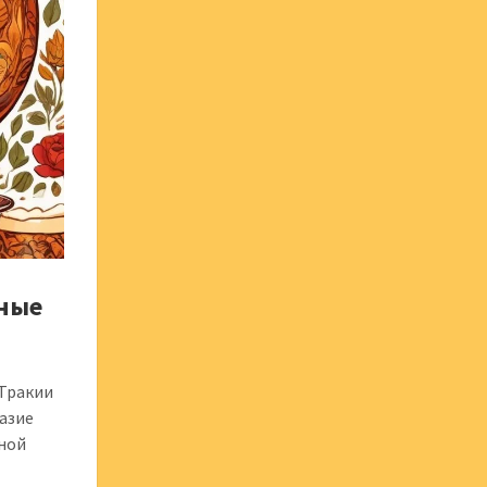
ьные
 Тракии
разие
тной