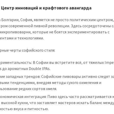
 Центр инноваций и крафтового авангарда
 Болгарии, София, является не просто политическим центром,
ром современной пивной революции. Здесь сосредоточены 
микропивоварни, которые не боятся экспериментировать с
ентами и технологиями.
рные черты софийского стиля:
риментальность: В Софии вы встретите всё, от тяжелых Imper
s до ароматных Double IPAs.
ние западных трендов: Софийские пивовары активно следят з
выми тенденциями, внедряя методы сухого охмеления и
ьзование редких сортов хмеля.
ономическая интеграция: Пиво здесь часто рассматривается 
 высокой кухни, что заставляет мастеров искать баланс межд
ностью вкуса и питкостью.