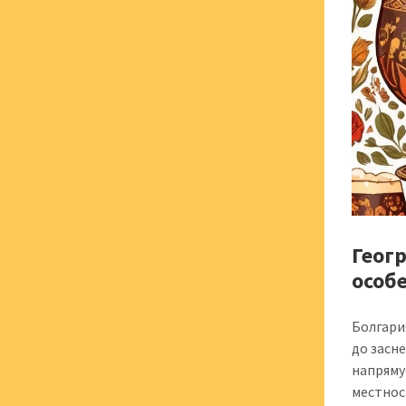
Геог
особ
Болгари
до засн
напряму
местнос