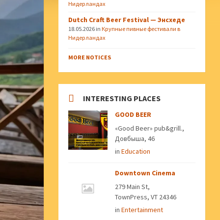
Нидерландах
Dutch Craft Beer Festival — Энсхеде
18.05.2026
in
Крупные пивные фестивали в
Нидерландах
MORE NOTICES
INTERESTING PLACES
GOOD BEER
«Good Beer» pub&grill.,
Довбыша, 46
in
Education
Downtown Cinema
279 Main St,
TownPress, VT 24346
in
Entertainment