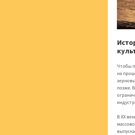
Исто
куль
Чтобы п
на прош
зерновы
позже. 
огранич
индустр
В XX ве
массово
выпуска