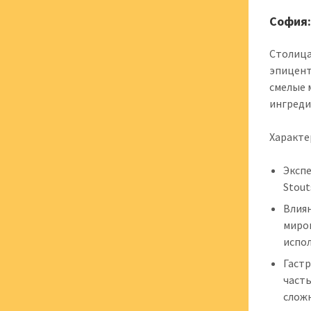
София:
Столица
эпицент
смелые 
ингреди
Характе
Экспе
Stout
Влия
миро
испол
Гастр
часть
слож