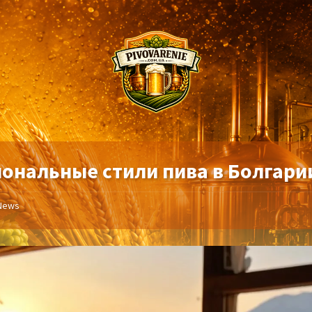
иональные стили пива в Болгари
News