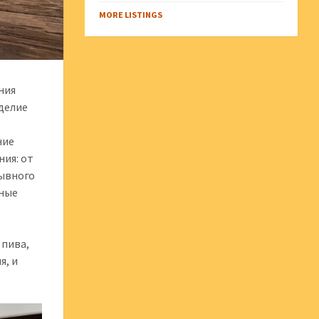
MORE LISTINGS
ния
оделие
ние
ния: от
рывного
ьные
 пива,
я, и