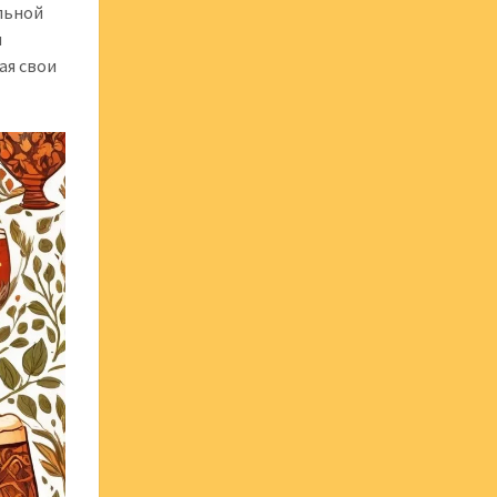
альной
м
ая свои