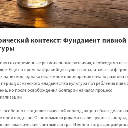
рический контекст: Фундамент пивной
туры
онять современные региональные различия, необходимо взгл
лое. Еще во времена фракийцев существовали зачатки ферм
х напитков, однако системное пивоварение начало развиват
В период османского владычества культура потребления пива
ена, но после освобождения Болгарии начался процесс
иализации.
ке, особенно в социалистический период, акцент был сделан н
е производство. Основными игроками стали крупные заводы,
вшие классические светлые лагеры. Именно тогда сформиров