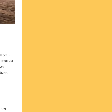
януть
ентации
ься
 была
а
ался