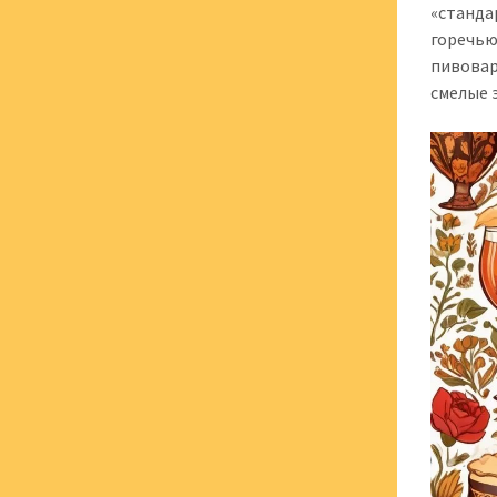
«станда
горечью
пивовар
смелые 