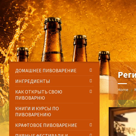
Skip
Skip
Skip
Skip
to
to
to
to
content
left
right
footer
sidebar
sidebar
ДОМАШНЕЕ ПИВОВАРЕНИЕ
Рег
ИНГРЕДИЕНТЫ
Home
/
КАК ОТКРЫТЬ СВОЮ
ПИВОВАРНЮ
КНИГИ И КУРСЫ ПО
ПИВОВАРЕНИЮ
КРАФТОВОЕ ПИВОВАРЕНИЕ
ПИВНЫЕ ФЕСТИВАЛИ И