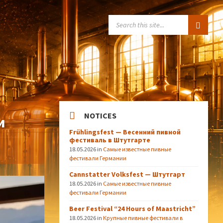
SEARCH:
NOTICES
и
Frühlingsfest — Весенний пивной
фестиваль в Штутгарте
18.05.2026
in
Самые известные пивные
фестивали Германии
Cannstatter Volksfest — Штутгарт
18.05.2026
in
Самые известные пивные
фестивали Германии
Beer Festival “24 Hours of Maastricht”
18.05.2026
in
Крупные пивные фестивали в